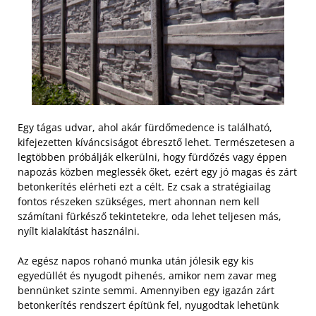
Egy tágas udvar, ahol akár fürdőmedence is található,
kifejezetten kíváncsiságot ébresztő lehet. Természetesen a
legtöbben próbálják elkerülni, hogy fürdőzés vagy éppen
napozás közben meglessék őket, ezért egy jó magas és zárt
betonkerítés elérheti ezt a célt. Ez csak a stratégiailag
fontos részeken szükséges, mert ahonnan nem kell
számítani fürkésző tekintetekre, oda lehet teljesen más,
nyílt kialakítást használni.
Az egész napos rohanó munka után jólesik egy kis
egyedüllét és nyugodt pihenés, amikor nem zavar meg
bennünket szinte semmi. Amennyiben egy igazán zárt
betonkerítés rendszert építünk fel, nyugodtak lehetünk