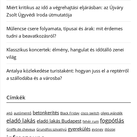
Miért kritikus az idő a végrehajtási eljárásban: az Újváry
Zsolt Ügyvédi Iroda útmutatója
Műlencse csere folyamata, típusai és árak: mit érdemes
tudni a beavatkozásról?
Klasszikus koncertek: élmény, hangulat és időtálló zenei
világ
Antalya közlekedése turistaként: hogyan juss el a reptérről
a szállodába és a városba?
Címkék
betonkerítés
ajtó
autómentő
Black Friday
cisco switch
céges ajándék
eladó lakás
fogpótlás
eladó lakás Budapest
fehér rum
gyerekülés
Greffe de cheveux
Grundfos szivattyú
gyöngy
illóolaj