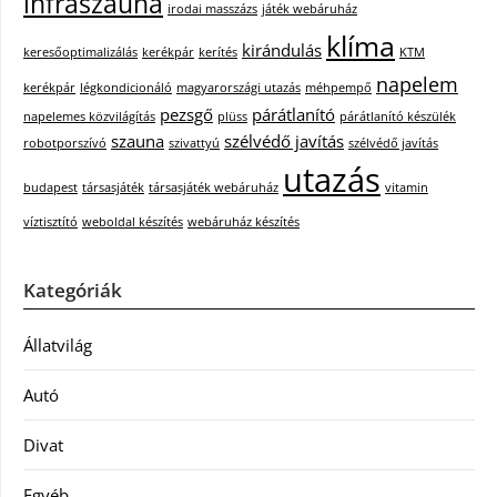
infraszauna
irodai masszázs
játék webáruház
klíma
kirándulás
keresőoptimalizálás
kerékpár
kerítés
KTM
napelem
kerékpár
légkondicionáló
magyarországi utazás
méhpempő
pezsgő
párátlanító
napelemes közvilágítás
plüss
párátlanító készülék
szauna
szélvédő javítás
robotporszívó
szivattyú
szélvédő javítás
utazás
budapest
társasjáték
társasjáték webáruház
vitamin
víztisztító
weboldal készítés
webáruház készítés
Kategóriák
Állatvilág
Autó
Divat
Egyéb