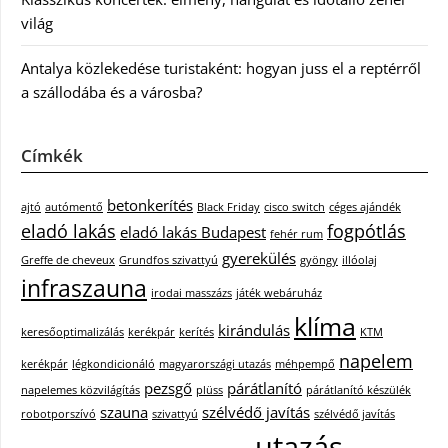
világ
Antalya közlekedése turistaként: hogyan juss el a reptérről
a szállodába és a városba?
Címkék
betonkerítés
ajtó
autómentő
Black Friday
cisco switch
céges ajándék
eladó lakás
fogpótlás
eladó lakás Budapest
fehér rum
gyerekülés
Greffe de cheveux
Grundfos szivattyú
gyöngy
illóolaj
infraszauna
irodai masszázs
játék webáruház
klíma
kirándulás
keresőoptimalizálás
kerékpár
kerítés
KTM
napelem
kerékpár
légkondicionáló
magyarországi utazás
méhpempő
pezsgő
párátlanító
napelemes közvilágítás
plüss
párátlanító készülék
szauna
szélvédő javítás
robotporszívó
szivattyú
szélvédő javítás
utazás