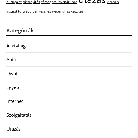
budapest
társasjáték
társasjáték webáruház
vitamin
víztisztító
weboldal készítés
webáruház készítés
Kategóriák
Állatvilág
Autó
Divat
Egyéb
Internet
Szolgáltatás
Utazás