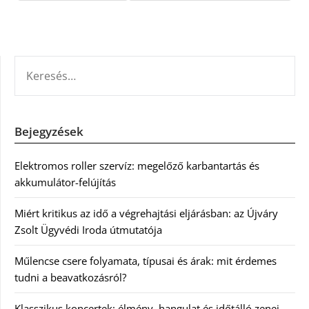
KERESÉS:
Bejegyzések
Elektromos roller szervíz: megelőző karbantartás és
akkumulátor-felújítás
Miért kritikus az idő a végrehajtási eljárásban: az Újváry
Zsolt Ügyvédi Iroda útmutatója
Műlencse csere folyamata, típusai és árak: mit érdemes
tudni a beavatkozásról?
Klasszikus koncertek: élmény, hangulat és időtálló zenei