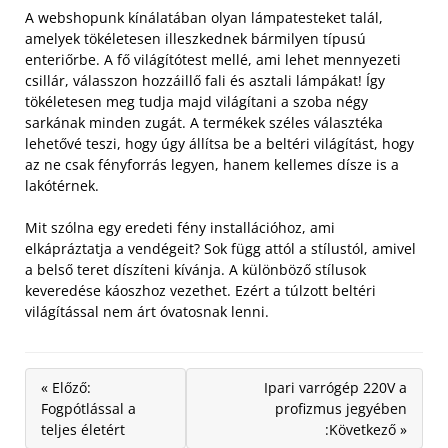
A webshopunk kínálatában olyan lámpatesteket talál,
amelyek tökéletesen illeszkednek bármilyen típusú
enteriőrbe. A fő világítótest mellé, ami lehet mennyezeti
csillár, válasszon hozzáillő fali és asztali lámpákat!
Így
tökéletesen meg tudja majd világítani a szoba négy
sarkának minden zugát. A termékek széles választéka
lehetővé teszi, hogy úgy állítsa be a beltéri világítást, hogy
az ne csak fényforrás legyen, hanem kellemes dísze is a
lakótérnek.
Mit szólna egy eredeti fény installációhoz, ami
elkápráztatja a vendégeit? Sok függ attól a stílustól, amivel
a belső teret díszíteni kívánja. A különböző stílusok
keveredése káoszhoz vezethet. Ezért a túlzott beltéri
világítással nem árt óvatosnak lenni.
« Előző:
Ipari varrógép 220V a
Fogpótlással a
profizmus jegyében
teljes életért
:Következő »