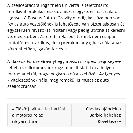
A szellőzőrácsra rögzíthető univerzális telefontartó
rendkívül praktikus eszköz, hiszen egykezes használatot
igényel.
A Baseus Future Gravity mindig kézközelben van,
így az autó vezetőjének is lehetősége van biztonságosan és
egyszerűen hívásokat indítani vagy pedig útvonalat keresni
vezetés közben. Az eredeti Baseus termék nem csupán
mutatós és praktikus, de a prémium anyaghasználatának
köszönhetően, igazán tartós is.
A Baseus Future Gravityt egy masszív csipesz segítségével
lehet a szellőzőrácshoz rögzíteni, itt stabilan a helyén
marad anélkül, hogy megkarcolná a szellőzőt. Az igényes
kivitelezésének hála, még remekül is mutat az autó
szellőzőrácsán.
« Előző: Javítja a testtartást
Csodás ajándék a
a motoros relax
Barbie babaház
ülőgarnitúra
:Következő »