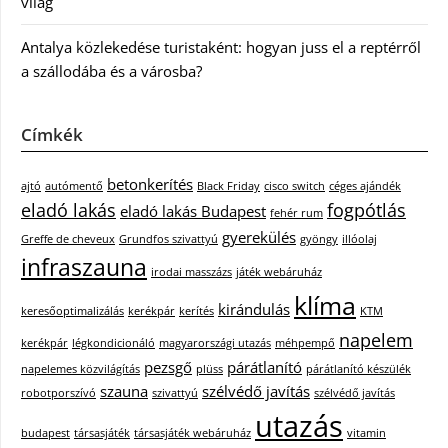
világ
Antalya közlekedése turistaként: hogyan juss el a reptérről
a szállodába és a városba?
Címkék
betonkerítés
ajtó
autómentő
Black Friday
cisco switch
céges ajándék
eladó lakás
fogpótlás
eladó lakás Budapest
fehér rum
gyerekülés
Greffe de cheveux
Grundfos szivattyú
gyöngy
illóolaj
infraszauna
irodai masszázs
játék webáruház
klíma
kirándulás
keresőoptimalizálás
kerékpár
kerítés
KTM
napelem
kerékpár
légkondicionáló
magyarországi utazás
méhpempő
pezsgő
párátlanító
napelemes közvilágítás
plüss
párátlanító készülék
szauna
szélvédő javítás
robotporszívó
szivattyú
szélvédő javítás
utazás
budapest
társasjáték
társasjáték webáruház
vitamin