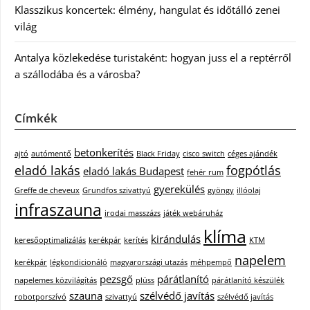
Klasszikus koncertek: élmény, hangulat és időtálló zenei
világ
Antalya közlekedése turistaként: hogyan juss el a reptérről
a szállodába és a városba?
Címkék
betonkerítés
ajtó
autómentő
Black Friday
cisco switch
céges ajándék
eladó lakás
fogpótlás
eladó lakás Budapest
fehér rum
gyerekülés
Greffe de cheveux
Grundfos szivattyú
gyöngy
illóolaj
infraszauna
irodai masszázs
játék webáruház
klíma
kirándulás
keresőoptimalizálás
kerékpár
kerítés
KTM
napelem
kerékpár
légkondicionáló
magyarországi utazás
méhpempő
pezsgő
párátlanító
napelemes közvilágítás
plüss
párátlanító készülék
szauna
szélvédő javítás
robotporszívó
szivattyú
szélvédő javítás