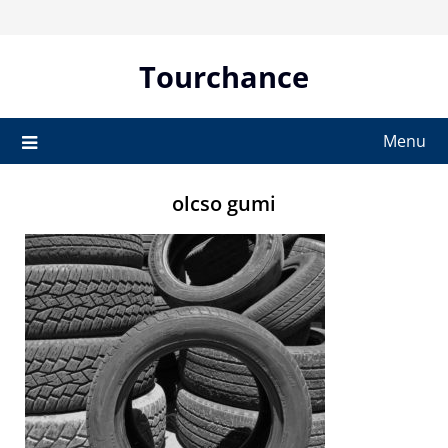
Skip
to
content
Tourchance
Menu
olcso gumi