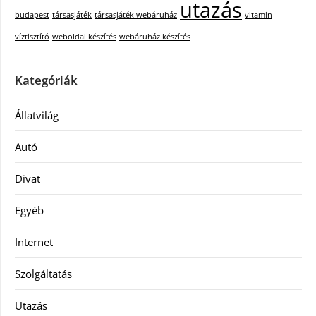
utazás
budapest
társasjáték
társasjáték webáruház
vitamin
víztisztító
weboldal készítés
webáruház készítés
Kategóriák
Állatvilág
Autó
Divat
Egyéb
Internet
Szolgáltatás
Utazás