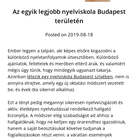
Az egyik legjobb nyelviskola Budapest
területén
Posted on 2019-08-18
Ember legyen a talpán, aki képes elsőre kiigazodni a
különböző nyelvtanfolyamok útvesztőiben. Különböző
ajánlatok, feltételek és merőben eltérő árak, és valamiért
mégis úgy tűnik, hogy mindegyik ugyanazt takarja.
Azonban
létezik egy nyelviskola Budapest szívében
, nem is
annyira elrejtve, amely egy új oktatási módszert vezetett
be, és évek óta sikerrel alkalmaz.
Ezt a tényt pedig megannyi sikeresen nyelvvizsgázott és
aktív, életképes nyelvtudással rendelkező hallgató
bizonyítja. A módszer elég szabadságot ad ahhoz a
hallgatóknak, hogy ne kelljen egy órarendhez igazodniuk,
hanem a saját beosztásukat követve tudjanak a
foglalkozásokon részt venni, a váratlan események