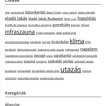
Címkék
betonkerítés
ajtó
autómentő
Black Friday
cisco switch
céges ajándék
eladó lakás
fogpótlás
eladó lakás Budapest
fehér rum
gyerekülés
Greffe de cheveux
Grundfos szivattyú
gyöngy
illóolaj
infraszauna
irodai masszázs
játék webáruház
klíma
kirándulás
keresőoptimalizálás
kerékpár
kerítés
KTM
napelem
kerékpár
légkondicionáló
magyarországi utazás
méhpempő
pezsgő
párátlanító
napelemes közvilágítás
plüss
párátlanító készülék
szauna
szélvédő javítás
robotporszívó
szivattyú
szélvédő javítás
utazás
budapest
társasjáték
társasjáték webáruház
vitamin
víztisztító
weboldal készítés
webáruház készítés
Kategóriák
Állatvilág