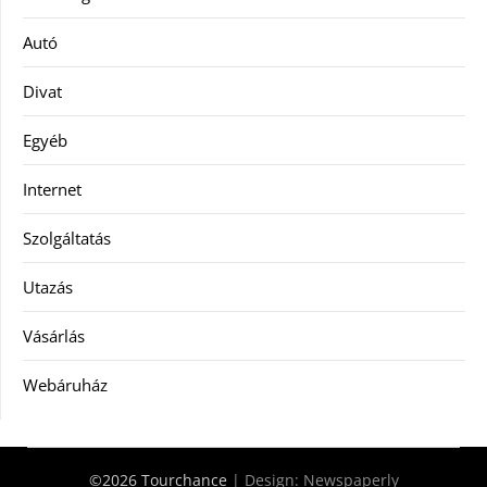
Autó
Divat
Egyéb
Internet
Szolgáltatás
Utazás
Vásárlás
Webáruház
©2026 Tourchance
| Design:
Newspaperly