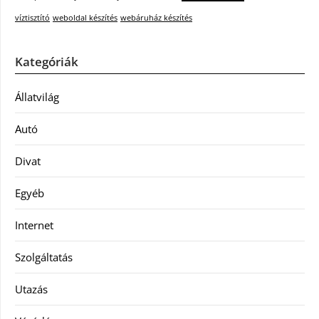
víztisztító
weboldal készítés
webáruház készítés
Kategóriák
Állatvilág
Autó
Divat
Egyéb
Internet
Szolgáltatás
Utazás