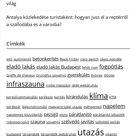
világ
Antalya közlekedése turistaként: hogyan juss el a reptérről
a szállodába és a városba?
Címkék
betonkerítés
ajtó
autómentő
Black Friday
cisco switch
céges ajándék
eladó lakás
fogpótlás
eladó lakás Budapest
fehér rum
gyerekülés
Greffe de cheveux
Grundfos szivattyú
gyöngy
illóolaj
infraszauna
irodai masszázs
játék webáruház
klíma
kirándulás
keresőoptimalizálás
kerékpár
kerítés
KTM
napelem
kerékpár
légkondicionáló
magyarországi utazás
méhpempő
pezsgő
párátlanító
napelemes közvilágítás
plüss
párátlanító készülék
szauna
szélvédő javítás
robotporszívó
szivattyú
szélvédő javítás
utazás
budapest
társasjáték
társasjáték webáruház
vitamin