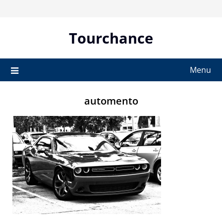
Skip
to
content
Tourchance
Menu
automento