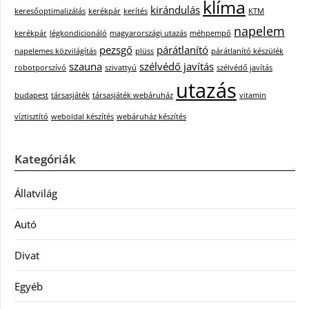
klíma
kirándulás
keresőoptimalizálás
kerékpár
kerítés
KTM
napelem
kerékpár
légkondicionáló
magyarországi utazás
méhpempő
pezsgő
párátlanító
napelemes közvilágítás
plüss
párátlanító készülék
szauna
szélvédő javítás
robotporszívó
szivattyú
szélvédő javítás
utazás
budapest
társasjáték
társasjáték webáruház
vitamin
víztisztító
weboldal készítés
webáruház készítés
Kategóriák
Állatvilág
Autó
Divat
Egyéb