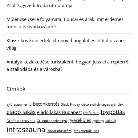
Zsolt Ügyvédi Iroda útmutatója
Műlencse csere folyamata, típusai és árak: mit érdemes
tudni a beavatkozásról?
Klasszikus koncertek: élmény, hangulat és időtálló zenei
világ
Antalya közlekedése turistaként: hogyan juss el a reptérről
a szállodába és a városba?
Címkék
betonkerítés
ajtó
autómentő
Black Friday
cisco switch
céges ajándék
eladó lakás
fogpótlás
eladó lakás Budapest
fehér rum
gyerekülés
Greffe de cheveux
Grundfos szivattyú
gyöngy
illóolaj
infraszauna
irodai masszázs
játék webáruház