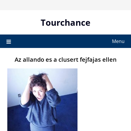
Skip
to
content
Tourchance
Menu
Az allando es a clusert fejfajas ellen