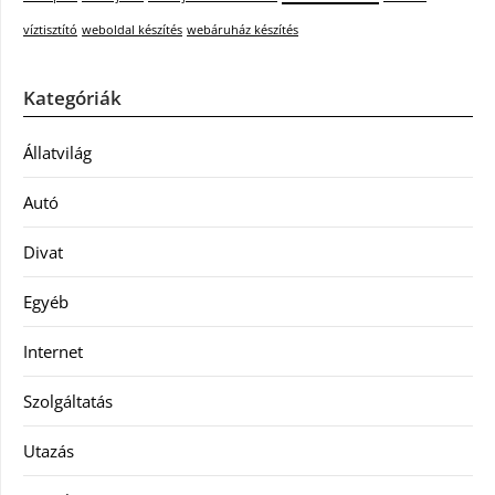
víztisztító
weboldal készítés
webáruház készítés
Kategóriák
Állatvilág
Autó
Divat
Egyéb
Internet
Szolgáltatás
Utazás