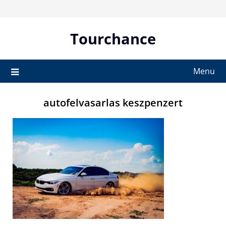
Skip
to
content
Tourchance
Menu
autofelvasarlas keszpenzert