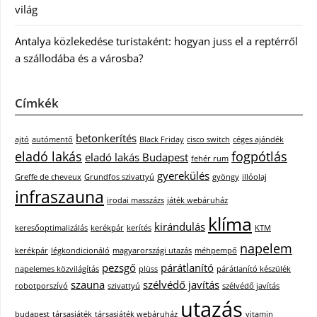
világ
Antalya közlekedése turistaként: hogyan juss el a reptérről
a szállodába és a városba?
Címkék
betonkerítés
ajtó
autómentő
Black Friday
cisco switch
céges ajándék
eladó lakás
fogpótlás
eladó lakás Budapest
fehér rum
gyerekülés
Greffe de cheveux
Grundfos szivattyú
gyöngy
illóolaj
infraszauna
irodai masszázs
játék webáruház
klíma
kirándulás
keresőoptimalizálás
kerékpár
kerítés
KTM
napelem
kerékpár
légkondicionáló
magyarországi utazás
méhpempő
pezsgő
párátlanító
napelemes közvilágítás
plüss
párátlanító készülék
szauna
szélvédő javítás
robotporszívó
szivattyú
szélvédő javítás
utazás
budapest
társasjáték
társasjáték webáruház
vitamin