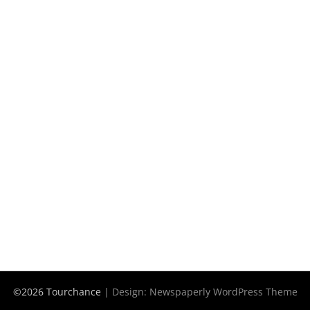
©2026 Tourchance
| Design:
Newspaperly WordPress Theme