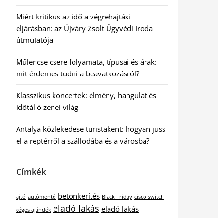
Miért kritikus az idő a végrehajtási
eljárásban: az Újváry Zsolt Ügyvédi Iroda
útmutatója
Műlencse csere folyamata, típusai és árak:
mit érdemes tudni a beavatkozásról?
Klasszikus koncertek: élmény, hangulat és
időtálló zenei világ
Antalya közlekedése turistaként: hogyan juss
el a reptérről a szállodába és a városba?
Címkék
betonkerítés
ajtó
autómentő
Black Friday
cisco switch
eladó lakás
eladó lakás
céges ajándék