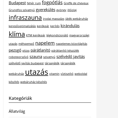
fogpótlás
Budapest
fehér rum
Greffe de cheveux
gyerekülés
Grundfos szivattyú
gyöngy
illóolaj
infraszauna
irodai masszázs
játék webáruház
kirándulás
keresőoptimalizálás
kerékpár
kerítés
klíma
KTM kerékpár
légkondicionáló
magyarországi
napelem
utazás
méhpempő
napelemes közvilágítás
pezsgő
párátlanító
plüss
párátlanító készülék
szauna
szélvédő javítás
robotporszívó
szivattyú
szélvédő javítás budapest
társasjáték
társasjáték
utazás
webáruház
vitamin
víztisztító
weboldal
készítés
webáruház készítés
Kategóriák
Állatvilág