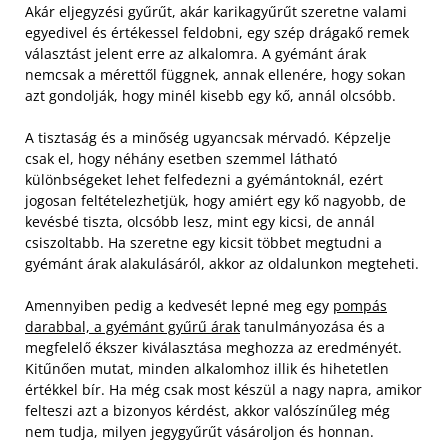
Akár eljegyzési gyűrűt, akár karikagyűrűt szeretne valami
egyedivel és értékessel feldobni, egy szép drágakő remek
választást jelent erre az alkalomra. A gyémánt árak
nemcsak a mérettől függnek, annak ellenére, hogy sokan
azt gondolják, hogy minél kisebb egy kő, annál olcsóbb.
A tisztaság és a minőség ugyancsak mérvadó. Képzelje
csak el, hogy néhány esetben szemmel látható
különbségeket lehet felfedezni a gyémántoknál, ezért
jogosan feltételezhetjük, hogy amiért egy kő nagyobb, de
kevésbé tiszta, olcsóbb lesz, mint egy kicsi, de annál
csiszoltabb. Ha szeretne egy kicsit többet megtudni a
gyémánt árak alakulásáról, akkor az oldalunkon megteheti.
Amennyiben pedig a kedvesét lepné meg egy
pompás
darabbal, a gyémánt gyűrű árak
tanulmányozása és a
megfelelő ékszer kiválasztása meghozza az eredményét.
Kitűnően mutat, minden alkalomhoz illik és hihetetlen
értékkel bír. Ha még csak most készül a nagy napra, amikor
felteszi azt a bizonyos kérdést, akkor valószínűleg még
nem tudja, milyen jegygyűrűt vásároljon és honnan.