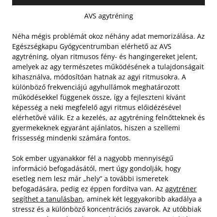
AVS agytréning
Néha mégis problémát okoz néhány adat memorizálása. Az
Egészségkapu Gyógycentrumban elérhető az AVS
agytréning, olyan ritmusos fény- és hangingereket jelent,
amelyek az agy természetes működésének a tulajdonságait
kihasználva, módosítóan hatnak az agyi ritmusokra. A
különböző frekvenciájú agyhullámok meghatározott
működésekkel függenek össze, így a fejleszteni kívánt
képesség a neki megfelelő agyi ritmus előidézésével
elérhetővé válik. Ez a kezelés, az agytréning felnőtteknek és
gyermekeknek egyaránt ajánlatos, hiszen a szellemi
frissesség mindenki számára fontos.
Sok ember ugyanakkor fél a nagyobb mennyiségű
információ befogadásától, mert úgy gondolják, hogy
esetleg nem lesz már „hely” a további ismeretek
befogadására, pedig ez éppen fordítva van. Az
agytréner
segíthet a tanulásban
, aminek két leggyakoribb akadálya a
stressz és a különböző koncentrációs zavarok. Az utóbbiak