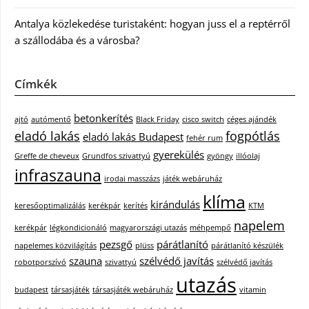
Antalya közlekedése turistaként: hogyan juss el a reptérről
a szállodába és a városba?
Címkék
betonkerítés
ajtó
autómentő
Black Friday
cisco switch
céges ajándék
eladó lakás
fogpótlás
eladó lakás Budapest
fehér rum
gyerekülés
Greffe de cheveux
Grundfos szivattyú
gyöngy
illóolaj
infraszauna
irodai masszázs
játék webáruház
klíma
kirándulás
keresőoptimalizálás
kerékpár
kerítés
KTM
napelem
kerékpár
légkondicionáló
magyarországi utazás
méhpempő
pezsgő
párátlanító
napelemes közvilágítás
plüss
párátlanító készülék
szauna
szélvédő javítás
robotporszívó
szivattyú
szélvédő javítás
utazás
budapest
társasjáték
társasjáték webáruház
vitamin