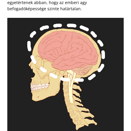
egyetértenek abban, hogy az emberi agy
befogadóképessége szinte határtalan.