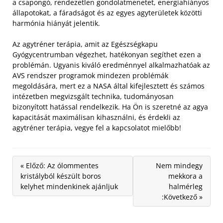
a csapongó, rendezetlen gondolatmenetet, energiahiányos
állapotokat, a fáradságot és az egyes agyterületek közötti
harmónia hiányát jelentik.
Az agytréner terápia, amit az Egészségkapu
Gyógycentrumban végezhet, hatékonyan segíthet ezen a
problémán. Ugyanis kiváló eredménnyel alkalmazhatóak az
AVS rendszer programok mindezen problémák
megoldására, mert ez a NASA által kifejlesztett és számos
intézetben megvizsgált technika, tudományosan
bizonyított hatással rendelkezik. Ha Ön is szeretné az agya
kapacitását maximálisan kihasználni, és érdekli az
agytréner terápia, vegye fel a kapcsolatot mielőbb!
« Előző: Az ólommentes
Nem mindegy
kristályból készült boros
mekkora a
kelyhet mindenkinek ajánljuk
halmérleg
:Következő »