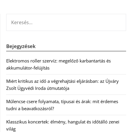
KERESÉS:
Bejegyzések
Elektromos roller szervíz: megelőző karbantartás és
akkumulátor-felújítás
Miért kritikus az idő a végrehajtási eljárásban: az Újváry
Zsolt Ügyvédi Iroda útmutatója
Műlencse csere folyamata, típusai és árak: mit érdemes
tudni a beavatkozásról?
Klasszikus koncertek: élmény, hangulat és időtálló zenei
világ