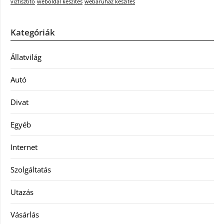
víztisztító
weboldal készítés
webáruház készítés
Kategóriák
Állatvilág
Autó
Divat
Egyéb
Internet
Szolgáltatás
Utazás
Vásárlás