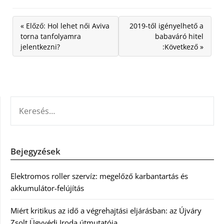
« Előző: Hol lehet női Aviva
2019-től igényelhető a
torna tanfolyamra
babaváró hitel
jelentkezni?
:Következő »
KERESÉS:
Bejegyzések
Elektromos roller szervíz: megelőző karbantartás és
akkumulátor-felújítás
Miért kritikus az idő a végrehajtási eljárásban: az Újváry
Zsolt Ügyvédi Iroda útmutatója