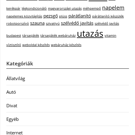
napelem
kerékpár
légkondicionáló
magyarországi utazás
méhpempő
pezsgő
párátlanító
napelemes közvilágítás
plüss
párátlanító készülék
szauna
szélvédő javítás
robotporszívó
szivattyú
szélvédő javítás
utazás
budapest
társasjáték
társasjáték webáruház
vitamin
víztisztító
weboldal készítés
webáruház készítés
Kategóriák
Állatvilág
Autó
Divat
Egyéb
Internet