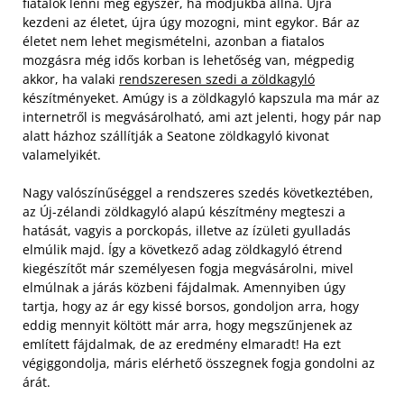
fiatalok lenni még egyszer, ha módjukba állna. Újra
kezdeni az életet, újra úgy mozogni, mint egykor. Bár az
életet nem lehet megismételni, azonban a fiatalos
mozgásra még idős korban is lehetőség van, mégpedig
akkor, ha valaki
rendszeresen szedi a zöldkagyló
készítményeket. Amúgy is a zöldkagyló kapszula ma már az
internetről is megvásárolható, ami azt jelenti, hogy pár nap
alatt házhoz szállítják a Seatone zöldkagyló kivonat
valamelyikét.
Nagy valószínűséggel a rendszeres szedés következtében,
az Új-zélandi zöldkagyló alapú készítmény megteszi a
hatását, vagyis a porckopás, illetve az ízületi gyulladás
elmúlik majd. Így a következő adag zöldkagyló étrend
kiegészítőt már személyesen fogja megvásárolni, mivel
elmúlnak a járás közbeni fájdalmak. Amennyiben úgy
tartja, hogy az ár egy kissé borsos, gondoljon arra, hogy
eddig mennyit költött már arra, hogy megszűnjenek az
említett fájdalmak, de az eredmény elmaradt! Ha ezt
végiggondolja, máris elérhető összegnek fogja gondolni az
árát.