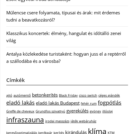
Műlencse csere folyamata, típusai és árak: mit érdemes
tudni a beavatkozásról?
Klasszikus koncertek: élmény, hangulat és időtálló zenei
világ
Antalya közlekedése turistaként: hogyan juss el a reptérről
a szállodába és a városba?
Címkék
betonkerítés
ajtó
autómentő
Black Friday
cisco switch
céges ajándék
eladó lakás
fogpótlás
eladó lakás Budapest
fehér rum
gyerekülés
Greffe de cheveux
Grundfos szivattyú
gyöngy
illóolaj
infraszauna
irodai masszázs
játék webáruház
klíma
kirándulás
keresőoptimalizálás
kerékpár
kerítés
KTM