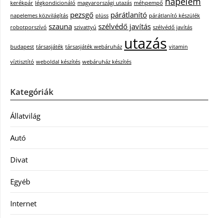
napelem
kerékpár
légkondicionáló
magyarországi utazás
méhpempő
pezsgő
párátlanító
napelemes közvilágítás
plüss
párátlanító készülék
szauna
szélvédő javítás
robotporszívó
szivattyú
szélvédő javítás
utazás
budapest
társasjáték
társasjáték webáruház
vitamin
víztisztító
weboldal készítés
webáruház készítés
Kategóriák
Állatvilág
Autó
Divat
Egyéb
Internet