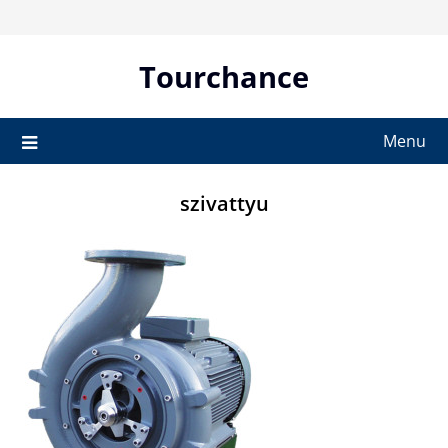
Skip
to
content
Tourchance
Menu
szivattyu