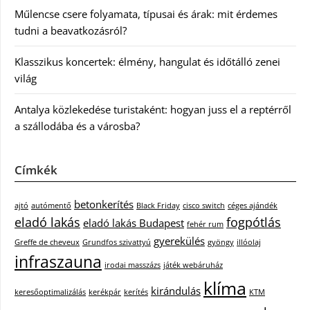
Műlencse csere folyamata, típusai és árak: mit érdemes
tudni a beavatkozásról?
Klasszikus koncertek: élmény, hangulat és időtálló zenei
világ
Antalya közlekedése turistaként: hogyan juss el a reptérről
a szállodába és a városba?
Címkék
betonkerítés
ajtó
autómentő
Black Friday
cisco switch
céges ajándék
eladó lakás
fogpótlás
eladó lakás Budapest
fehér rum
gyerekülés
Greffe de cheveux
Grundfos szivattyú
gyöngy
illóolaj
infraszauna
irodai masszázs
játék webáruház
klíma
kirándulás
keresőoptimalizálás
kerékpár
kerítés
KTM