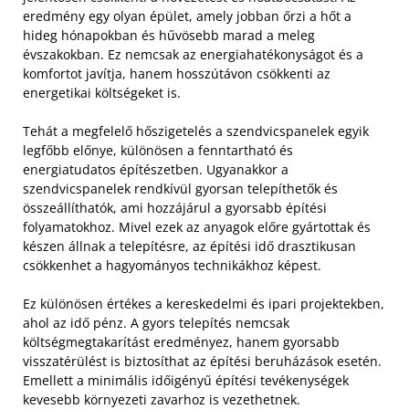
eredmény egy olyan épület, amely jobban őrzi a hőt a
hideg hónapokban és hűvösebb marad a meleg
évszakokban. Ez nemcsak az energiahatékonyságot és a
komfortot javítja, hanem hosszútávon csökkenti az
energetikai költségeket is.
Tehát a megfelelő hőszigetelés a szendvicspanelek egyik
legfőbb előnye, különösen a fenntartható és
energiatudatos építészetben. Ugyanakkor a
szendvicspanelek rendkívül gyorsan telepíthetők és
összeállíthatók, ami hozzájárul a gyorsabb építési
folyamatokhoz. Mivel ezek az anyagok előre gyártottak és
készen állnak a telepítésre, az építési idő drasztikusan
csökkenhet a hagyományos technikákhoz képest.
Ez különösen értékes a kereskedelmi és ipari projektekben,
ahol az idő pénz. A gyors telepítés nemcsak
költségmegtakarítást eredményez, hanem gyorsabb
visszatérülést is biztosíthat az építési beruházások esetén.
Emellett a minimális időigényű építési tevékenységek
kevesebb környezeti zavarhoz is vezethetnek.