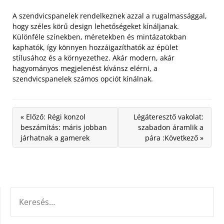
A szendvicspanelek rendelkeznek azzal a rugalmassággal,
hogy széles körű design lehetőségeket kínáljanak.
Különféle színekben, méretekben és mintázatokban
kaphatók, így könnyen hozzáigazíthatók az épület
stílusához és a környezethez. Akár modern, akár
hagyományos megjelenést kívánsz elérni, a
szendvicspanelek számos opciót kínálnak.
« Előző: Régi konzol
Légáteresztő vakolat:
beszámítás: máris jobban
szabadon áramlik a
járhatnak a gamerek
pára :Következő »
KERESÉS: