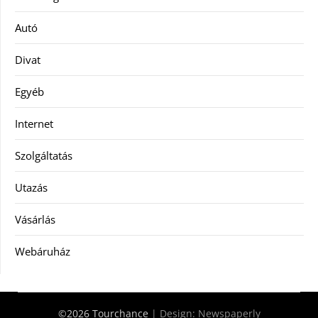
Autó
Divat
Egyéb
Internet
Szolgáltatás
Utazás
Vásárlás
Webáruház
©2026 Tourchance
| Design:
Newspaperly