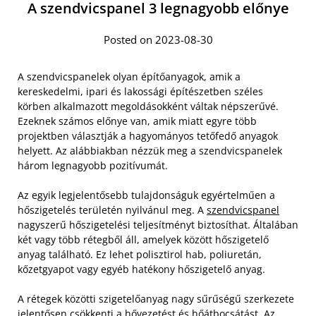
A szendvicspanel 3 legnagyobb előnye
Posted on 2023-08-30
A szendvicspanelek olyan építőanyagok, amik a
kereskedelmi, ipari és lakossági építészetben széles
körben alkalmazott megoldásokként váltak népszerűvé.
Ezeknek számos előnye van, amik miatt egyre több
projektben választják a hagyományos tetőfedő anyagok
helyett. Az alábbiakban nézzük meg a szendvicspanelek
három legnagyobb pozitívumát.
Az egyik legjelentősebb tulajdonságuk egyértelműen a
hőszigetelés területén nyilvánul meg. A
szendvicspanel
nagyszerű hőszigetelési teljesítményt biztosíthat. Általában
két vagy több rétegből áll, amelyek között hőszigetelő
anyag található. Ez lehet polisztirol hab, poliuretán,
kőzetgyapot vagy egyéb hatékony hőszigetelő anyag.
A rétegek közötti szigetelőanyag nagy sűrűségű szerkezete
jelentősen csökkenti a hővezetést és hőátbocsátást. Az