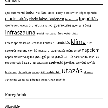
Címkék
betonkerítés
ajtó
autómentő
Black Friday
cisco switch
céges ajándék
eladó lakás
fogpótlás
eladó lakás Budapest
fehér rum
gyerekülés
Greffe de cheveux
Grundfos szivattyú
gyöngy
illóolaj
infraszauna
irodai masszázs
játék webáruház
klíma
kirándulás
keresőoptimalizálás
kerékpár
kerítés
KTM
napelem
kerékpár
légkondicionáló
magyarországi utazás
méhpempő
pezsgő
párátlanító
napelemes közvilágítás
plüss
párátlanító készülék
szauna
szélvédő javítás
robotporszívó
szivattyú
szélvédő javítás
utazás
budapest
társasjáték
társasjáték webáruház
vitamin
víztisztító
weboldal készítés
webáruház készítés
Kategóriák
Állatvilág