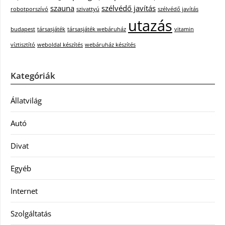
szauna
szélvédő javítás
robotporszívó
szivattyú
szélvédő javítás
utazás
budapest
társasjáték
társasjáték webáruház
vitamin
víztisztító
weboldal készítés
webáruház készítés
Kategóriák
Állatvilág
Autó
Divat
Egyéb
Internet
Szolgáltatás