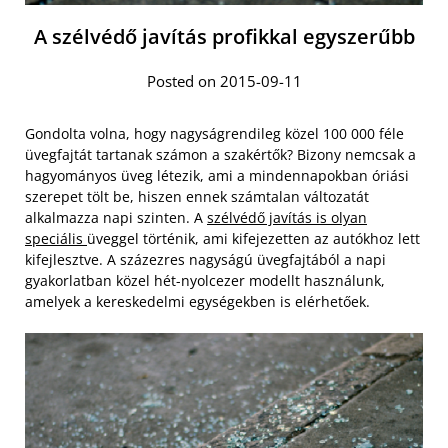
A szélvédő javítás profikkal egyszerűbb
Posted on 2015-09-11
Gondolta volna, hogy nagyságrendileg közel 100 000 féle
üvegfajtát tartanak számon a szakértők? Bizony nemcsak a
hagyományos üveg létezik, ami a mindennapokban óriási
szerepet tölt be, hiszen ennek számtalan változatát
alkalmazza napi szinten. A
szélvédő javítás is olyan
speciális
üveggel történik, ami kifejezetten az autókhoz lett
kifejlesztve. A százezres nagyságú üvegfajtából a napi
gyakorlatban közel hét-nyolcezer modellt használunk,
amelyek a kereskedelmi egységekben is elérhetőek.