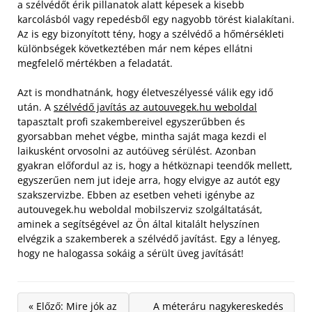
a szélvédőt érik pillanatok alatt képesek a kisebb
karcolásból vagy repedésből egy nagyobb törést kialakítani.
Az is egy bizonyított tény, hogy a szélvédő a hőmérsékleti
különbségek következtében már nem képes ellátni
megfelelő mértékben a feladatát.
Azt is mondhatnánk, hogy életveszélyessé válik egy idő
után. A
szélvédő javítás az autouvegek.hu weboldal
tapasztalt profi szakembereivel egyszerűbben és
gyorsabban mehet végbe, mintha saját maga kezdi el
laikusként orvosolni az autóüveg sérülést. Azonban
gyakran előfordul az is, hogy a hétköznapi teendők mellett,
egyszerűen nem jut ideje arra, hogy elvigye az autót egy
szakszervizbe. Ebben az esetben veheti igénybe az
autouvegek.hu weboldal mobilszerviz szolgáltatását,
aminek a segítségével az Ön által kitalált helyszínen
elvégzik a szakemberek a szélvédő javítást. Egy a lényeg,
hogy ne halogassa sokáig a sérült üveg javítását!
« Előző: Mire jók az
A méteráru nagykereskedés