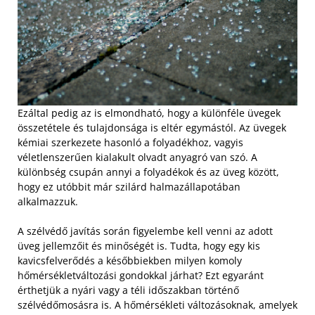
Ezáltal pedig az is elmondható, hogy a különféle üvegek
összetétele és tulajdonsága is eltér egymástól. Az üvegek
kémiai szerkezete hasonló a folyadékhoz, vagyis
véletlenszerűen kialakult olvadt anyagró van szó. A
különbség csupán annyi a folyadékok és az üveg között,
hogy ez utóbbit már szilárd halmazállapotában
alkalmazzuk.
A szélvédő javítás során figyelembe kell venni az adott
üveg jellemzőit és minőségét is. Tudta, hogy egy kis
kavicsfelverődés a későbbiekben milyen komoly
hőmérsékletváltozási gondokkal járhat? Ezt egyaránt
érthetjük a nyári vagy a téli időszakban történő
szélvédőmosásra is. A hőmérsékleti változásoknak, amelyek