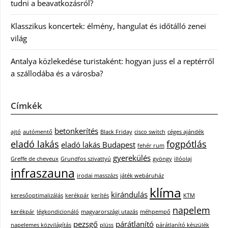
tudni a beavatkozásról?
Klasszikus koncertek: élmény, hangulat és időtálló zenei
világ
Antalya közlekedése turistaként: hogyan juss el a reptérről
a szállodába és a városba?
Címkék
betonkerítés
ajtó
autómentő
Black Friday
cisco switch
céges ajándék
eladó lakás
fogpótlás
eladó lakás Budapest
fehér rum
gyerekülés
Greffe de cheveux
Grundfos szivattyú
gyöngy
illóolaj
infraszauna
irodai masszázs
játék webáruház
klíma
kirándulás
keresőoptimalizálás
kerékpár
kerítés
KTM
napelem
kerékpár
légkondicionáló
magyarországi utazás
méhpempő
pezsgő
párátlanító
napelemes közvilágítás
plüss
párátlanító készülék