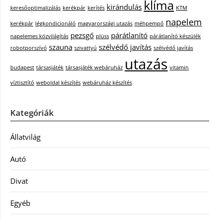
klíma
kirándulás
keresőoptimalizálás
kerékpár
kerítés
KTM
napelem
kerékpár
légkondicionáló
magyarországi utazás
méhpempő
pezsgő
párátlanító
napelemes közvilágítás
plüss
párátlanító készülék
szauna
szélvédő javítás
robotporszívó
szivattyú
szélvédő javítás
utazás
budapest
társasjáték
társasjáték webáruház
vitamin
víztisztító
weboldal készítés
webáruház készítés
Kategóriák
Állatvilág
Autó
Divat
Egyéb