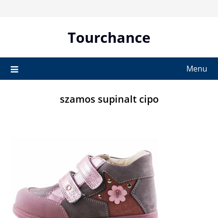
Skip
to
content
Tourchance
Menu
szamos supinalt cipo