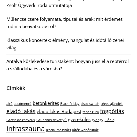
Zsolt Ügyvédi Iroda útmutatója
Műlencse csere folyamata, típusai és árak: mit érdemes
tudni a beavatkozásról?
Klasszikus koncertek: élmény, hangulat és időtálló zenei
világ
Antalya közlekedése turistaként: hogyan juss el a reptérről
a szállodába és a városba?
Címkék
betonkerítés
ajtó
autómentő
Black Friday
cisco switch
céges ajándék
eladó lakás
fogpótlás
eladó lakás Budapest
fehér rum
gyerekülés
Greffe de cheveux
Grundfos szivattyú
gyöngy
illóolaj
infraszauna
irodai masszázs
játék webáruház