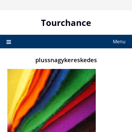
Skip
to
content
Tourchance
Menu
plussnagykereskedes