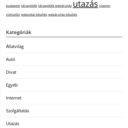
utazás
budapest
társasjáték
társasjáték webáruház
vitamin
víztisztító
weboldal készítés
webáruház készítés
Kategóriák
Állatvilág
Autó
Divat
Egyéb
Internet
Szolgáltatás
Utazás