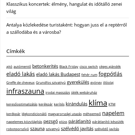
Klasszikus koncertek: élmény, hangulat és időtálló zenei
világ
Antalya közlekedése turistaként: hogyan juss el a reptérről
a szállodába és a városba?
Címkék
betonkerítés
ajtó
autómentő
Black Friday
cisco switch
céges ajándék
eladó lakás
fogpótlás
eladó lakás Budapest
fehér rum
gyerekülés
Greffe de cheveux
Grundfos szivattyú
gyöngy
illóolaj
infraszauna
irodai masszázs
játék webáruház
klíma
kirándulás
keresőoptimalizálás
kerékpár
kerítés
KTM
napelem
kerékpár
légkondicionáló
magyarországi utazás
méhpempő
pezsgő
párátlanító
napelemes közvilágítás
plüss
párátlanító készülék
szauna
szélvédő javítás
robotporszívó
szivattyú
szélvédő javítás