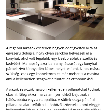
A régebbi lakások esetében nagyon odafigyeltek arra az
egyszerű dologra, hogy olyan sarokba helyezzék el a
konyhát, ahol volt legalább egy kisebb ablak a szellőzés
kedvéért. Manapság azonban a nyílászárót egy konyhai
páraelszívó könnyedén képes helyettesíteni. Nincs másra
szükség, csak egy konnektorra és már mehet is a masina,
ami a kellemetlen szagokat eltünteti az otthonunkból.
A gázok és gőzök nagyon kellemetlen pillanatokat tudnak
okozni, főleg akkor, ha valamilyen okból bejutnak a
hálószobába vagy a nappaliba. A sültek szaga például
pillanatok alatt telítik a különböző szöveteket, ami eléggé
kellemetlen lehet. A konyhai páraelszívó meg tudja előzni