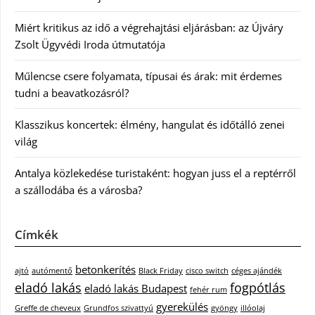
Miért kritikus az idő a végrehajtási eljárásban: az Újváry
Zsolt Ügyvédi Iroda útmutatója
Műlencse csere folyamata, típusai és árak: mit érdemes
tudni a beavatkozásról?
Klasszikus koncertek: élmény, hangulat és időtálló zenei
világ
Antalya közlekedése turistaként: hogyan juss el a reptérről
a szállodába és a városba?
Címkék
betonkerítés
ajtó
autómentő
Black Friday
cisco switch
céges ajándék
eladó lakás
fogpótlás
eladó lakás Budapest
fehér rum
gyerekülés
Greffe de cheveux
Grundfos szivattyú
gyöngy
illóolaj