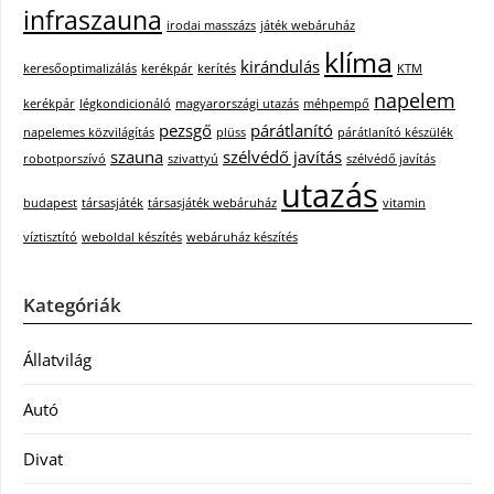
infraszauna
irodai masszázs
játék webáruház
klíma
kirándulás
keresőoptimalizálás
kerékpár
kerítés
KTM
napelem
kerékpár
légkondicionáló
magyarországi utazás
méhpempő
pezsgő
párátlanító
napelemes közvilágítás
plüss
párátlanító készülék
szauna
szélvédő javítás
robotporszívó
szivattyú
szélvédő javítás
utazás
budapest
társasjáték
társasjáték webáruház
vitamin
víztisztító
weboldal készítés
webáruház készítés
Kategóriák
Állatvilág
Autó
Divat