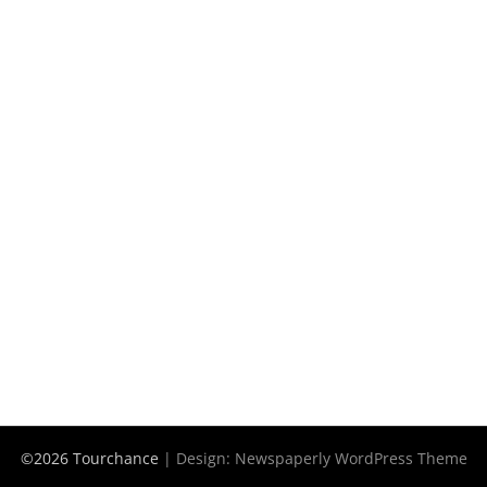
©2026 Tourchance
| Design:
Newspaperly WordPress Theme