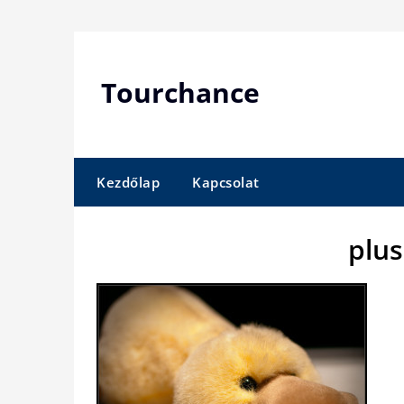
Skip
to
content
Tourchance
Kezdőlap
Kapcsolat
plu