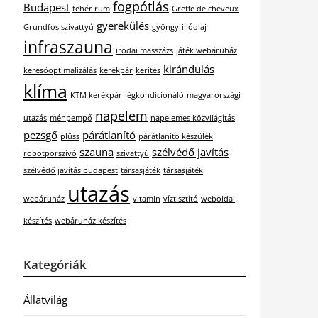
fogpótlás
Budapest
fehér rum
Greffe de cheveux
gyerekülés
Grundfos szivattyú
gyöngy
illóolaj
infraszauna
irodai masszázs
játék webáruház
kirándulás
keresőoptimalizálás
kerékpár
kerítés
klíma
KTM kerékpár
légkondicionáló
magyarországi
napelem
utazás
méhpempő
napelemes közvilágítás
pezsgő
párátlanító
plüss
párátlanító készülék
szauna
szélvédő javítás
robotporszívó
szivattyú
szélvédő javítás budapest
társasjáték
társasjáték
utazás
webáruház
vitamin
víztisztító
weboldal
készítés
webáruház készítés
Kategóriák
Állatvilág