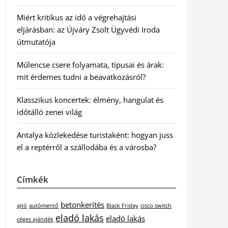
Miért kritikus az idő a végrehajtási
eljárásban: az Újváry Zsolt Ügyvédi Iroda
útmutatója
Műlencse csere folyamata, típusai és árak:
mit érdemes tudni a beavatkozásról?
Klasszikus koncertek: élmény, hangulat és
időtálló zenei világ
Antalya közlekedése turistaként: hogyan juss
el a reptérről a szállodába és a városba?
Címkék
betonkerítés
ajtó
autómentő
Black Friday
cisco switch
eladó lakás
eladó lakás
céges ajándék