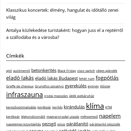
Klasszikus koncertek: élmény, hangulat és időtálló zenei
világ
Antalya közlekedése turistaként: hogyan juss el a reptérről
a szállodába és a városba?
Címkék
betonkerítés
ajtó
autómentő
Black Friday
cisco switch
céges ajándék
eladó lakás
fogpótlás
eladó lakás Budapest
fehér rum
gyerekülés
Greffe de cheveux
Grundfos szivattyú
gyöngy
illóolaj
infraszauna
irodai masszázs
játék webáruház
klíma
kirándulás
keresőoptimalizálás
kerékpár
kerítés
KTM
napelem
kerékpár
légkondicionáló
magyarországi utazás
méhpempő
pezsgő
párátlanító
napelemes közvilágítás
plüss
párátlanító készülék
szauna
szélvédő javítás