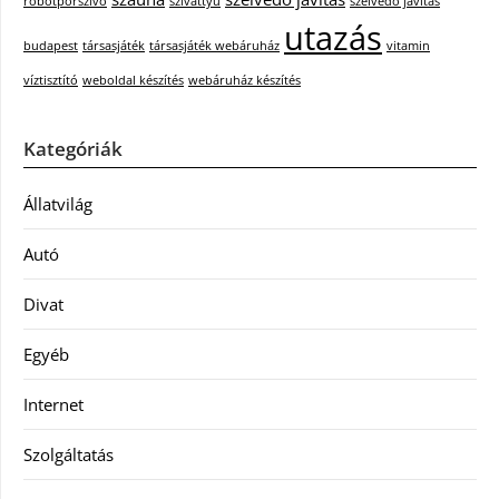
robotporszívó
szivattyú
szélvédő javítás
utazás
budapest
társasjáték
társasjáték webáruház
vitamin
víztisztító
weboldal készítés
webáruház készítés
Kategóriák
Állatvilág
Autó
Divat
Egyéb
Internet
Szolgáltatás