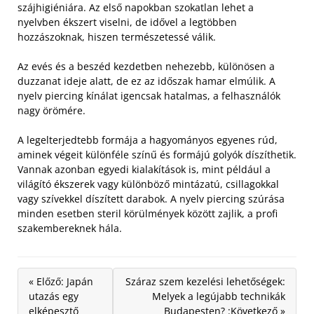
szájhigiéniára. Az első napokban szokatlan lehet a
nyelvben ékszert viselni, de idővel a legtöbben
hozzászoknak, hiszen természetessé válik.
Az evés és a beszéd kezdetben nehezebb, különösen a
duzzanat ideje alatt, de ez az időszak hamar elmúlik. A
nyelv piercing kínálat igencsak hatalmas, a felhasználók
nagy örömére.
A legelterjedtebb formája a hagyományos egyenes rúd,
aminek végeit különféle színű és formájú golyók díszíthetik.
Vannak azonban egyedi kialakítások is, mint például a
világító ékszerek vagy különböző mintázatú, csillagokkal
vagy szívekkel díszített darabok. A nyelv piercing szúrása
minden esetben steril körülmények között zajlik, a profi
szakembereknek hála.
« Előző: Japán
Száraz szem kezelési lehetőségek:
utazás egy
Melyek a legújabb technikák
elképesztő
Budapesten? :Következő »