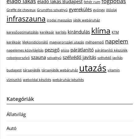
eladó lakás
fogpótlás
eladó lakás Budapest
fehér rum
gyerekülés
Greffe de cheveux
Grundfos szivattyú
gyöngy
illóolaj
infraszauna
irodai masszázs
játék webáruház
klíma
kirándulás
keresőoptimalizálás
kerékpár
kerítés
KTM
napelem
kerékpár
légkondicionáló
magyarországi utazás
méhpempő
pezsgő
párátlanító
napelemes közvilágítás
plüss
párátlanító készülék
szauna
szélvédő javítás
robotporszívó
szivattyú
szélvédő javítás
utazás
budapest
társasjáték
társasjáték webáruház
vitamin
víztisztító
weboldal készítés
webáruház készítés
Kategóriák
Állatvilág
Autó