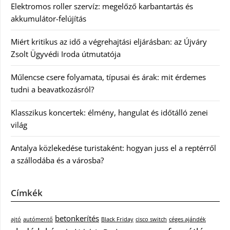
Elektromos roller szervíz: megelőző karbantartás és
akkumulátor-felújítás
Miért kritikus az idő a végrehajtási eljárásban: az Újváry
Zsolt Ügyvédi Iroda útmutatója
Műlencse csere folyamata, típusai és árak: mit érdemes
tudni a beavatkozásról?
Klasszikus koncertek: élmény, hangulat és időtálló zenei
világ
Antalya közlekedése turistaként: hogyan juss el a reptérről
a szállodába és a városba?
Címkék
betonkerítés
ajtó
autómentő
Black Friday
cisco switch
céges ajándék