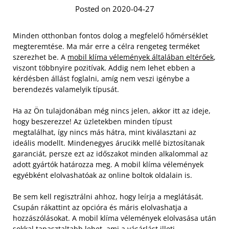
Posted on 2020-04-27
Minden otthonban fontos dolog a megfelelő hőmérséklet
megteremtése. Ma már erre a célra rengeteg terméket
szerezhet be. A
mobil klíma vélemények általában eltérőek
,
viszont többnyire pozitívak. Addig nem lehet ebben a
kérdésben állást foglalni, amíg nem veszi igénybe a
berendezés valamelyik típusát.
Ha az Ön tulajdonában még nincs jelen, akkor itt az ideje,
hogy beszerezze! Az üzletekben minden típust
megtalálhat, így nincs más hátra, mint kiválasztani az
ideális modellt. Mindenegyes árucikk mellé biztosítanak
garanciát, persze ezt az időszakot minden alkalommal az
adott gyártók határozza meg. A mobil klíma vélemények
egyébként elolvashatóak az online boltok oldalain is.
Be sem kell regisztrálni ahhoz, hogy leírja a meglátását.
Csupán rákattint az opcióra és máris elolvashatja a
hozzászólásokat. A mobil klíma vélemények elolvasása után
sokkal tapasztaltabb lehet, ami a vásárlást illeti.