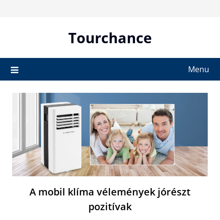
Skip
to
content
Tourchance
Menu
A mobil klíma vélemények jórészt
pozitívak