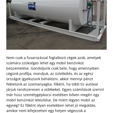
Nem csak a fuvarozással foglalkozó cégek azok, amelyek
számára szükséges lehet egy mobil benzinkút
beüzemelése. Gondoljunk csak bele, hogy amennyiben
cégünk profilja, mondjuk, az üzletkötés, és az egész
országot igyekszünk behálózni, akkor mennyi pénzt
fektetünk az üzemanyagba, főként, ha több tíz autóval
járjuk rendszeresen a vidékeket. Egyes számítások szerint
már húsz személygépkocsi esetében bőven megéri egy
mobil benzinkút létesítése. De miért legyen mobil az
egység? Ez főként olyan esetekben lehet jó megoldás,
amikor nem kifejezetten egy helyen végezzük a