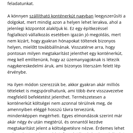
feladatunkat.
A könnyen
szállítható konténerkút nagyban
leegyszerűsíti a
dolgokat, mert mindig azon a helyen lehet lerakva, ahol a
jelenlegi központot alakítjuk ki. Ez egy építkezéssel
foglalkozó vállalkozás esetében igazán jó megoldás, mert
nem kizárt, hogy gyakran hónapokat töltenek bizonyos
helyen, mielőtt továbbállnának. Visszatérve arra, hogy
pontosan milyen megtakarítást jelenthet egy konténerkút,
meg kell említenünk, hogy az üzemanyagoknak is létezik
nagykereskedelmi áruk, ami bizonyos literszám felett lép
érvénybe.
Ha ilyen módon szerezzük be, akkor gyakran akár milliós
tételeket is megspórolhatunk, ami több évre visszavezetve
megfelelő befektetést jelenthet. Természetesen a
konténerkút költségei nem azonnal térülnek meg, de
amennyiben eléggé hosszú távra tervezünk,
mindenképpen megérheti. Egyes elmondások szerint már
akár négy év után megtérül, és onnantól kezdve
megtakarítást jelent a költségvetésre nézve. Érdemes lehet