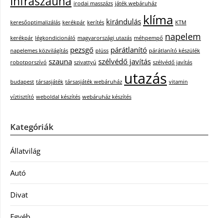
infraszauna
irodai masszázs
játék webáruház
klíma
kirándulás
keresőoptimalizálás
kerékpár
kerítés
KTM
napelem
kerékpár
légkondicionáló
magyarországi utazás
méhpempő
pezsgő
párátlanító
napelemes közvilágítás
plüss
párátlanító készülék
szauna
szélvédő javítás
robotporszívó
szivattyú
szélvédő javítás
utazás
budapest
társasjáték
társasjáték webáruház
vitamin
víztisztító
weboldal készítés
webáruház készítés
Kategóriák
Állatvilág
Autó
Divat
Egyéb