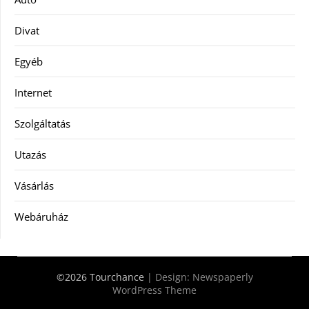
Divat
Egyéb
Internet
Szolgáltatás
Utazás
Vásárlás
Webáruház
©2026 Tourchance
| Design:
Newspaperly
WordPress Theme