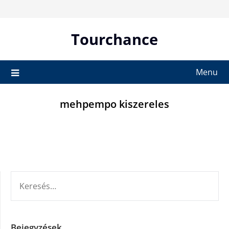
Skip
to
content
Tourchance
Menu
mehpempo kiszereles
KERESÉS:
Bejegyzések