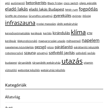
betonkerítés
ajtó
autómentő
Black Friday
cisco switch
céges ajándék
eladó lakás
fogpótlás
eladó lakás Budapest
fehér rum
gyerekülés
Greffe de cheveux
Grundfos szivattyú
gyöngy
illóolaj
infraszauna
irodai masszázs
játék webáruház
klíma
kirándulás
keresőoptimalizálás
kerékpár
kerítés
KTM
napelem
kerékpár
légkondicionáló
magyarországi utazás
méhpempő
pezsgő
párátlanító
napelemes közvilágítás
plüss
párátlanító készülék
szauna
szélvédő javítás
robotporszívó
szivattyú
szélvédő javítás
utazás
budapest
társasjáték
társasjáték webáruház
vitamin
víztisztító
weboldal készítés
webáruház készítés
Kategóriák
Állatvilág
Autó