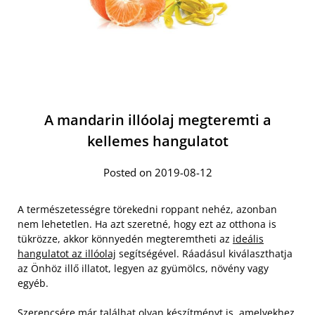
A mandarin illóolaj megteremti a
kellemes hangulatot
Posted on 2019-08-12
A természetességre törekedni roppant nehéz, azonban
nem lehetetlen. Ha azt szeretné, hogy ezt az otthona is
tükrözze, akkor könnyedén megteremtheti az
ideális
hangulatot az illóolaj
segítségével. Ráadásul kiválaszthatja
az Önhöz illő illatot, legyen az gyümölcs, növény vagy
egyéb.
Szerencsére már találhat olyan készítményt is, amelyekhez