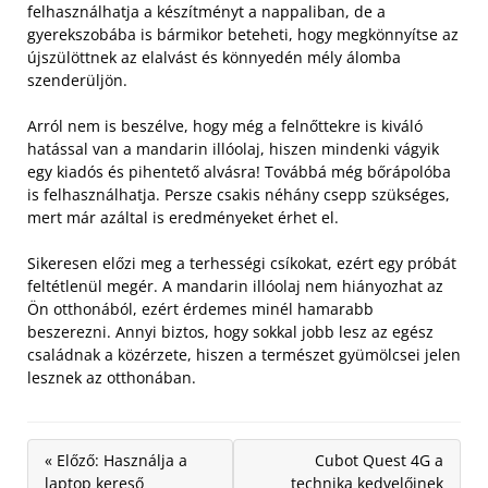
felhasználhatja a készítményt a nappaliban, de a
gyerekszobába is bármikor beteheti, hogy megkönnyítse az
újszülöttnek az elalvást és könnyedén mély álomba
szenderüljön.
Arról nem is beszélve, hogy még a felnőttekre is kiváló
hatással van a mandarin illóolaj, hiszen mindenki vágyik
egy kiadós és pihentető alvásra! Továbbá még bőrápolóba
is felhasználhatja. Persze csakis néhány csepp szükséges,
mert már azáltal is eredményeket érhet el.
Sikeresen előzi meg a terhességi csíkokat, ezért egy próbát
feltétlenül megér. A mandarin illóolaj nem hiányozhat az
Ön otthonából, ezért érdemes minél hamarabb
beszerezni. Annyi biztos, hogy sokkal jobb lesz az egész
családnak a közérzete, hiszen a természet gyümölcsei jelen
lesznek az otthonában.
« Előző: Használja a
Cubot Quest 4G a
laptop kereső
technika kedvelőinek