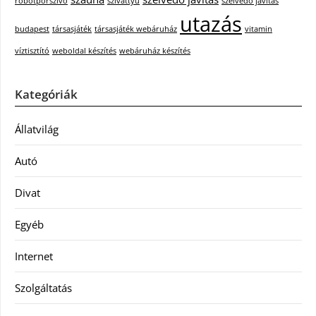
robotporszívó
szivattyú
szélvédő javítás
utazás
budapest
társasjáték
társasjáték webáruház
vitamin
víztisztító
weboldal készítés
webáruház készítés
Kategóriák
Állatvilág
Autó
Divat
Egyéb
Internet
Szolgáltatás