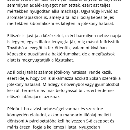
semmilyen adalékanyagot nem tettek, ezért azt teljes
mértékben nyugodtan alkalmazhatja. Ugyanúgy kiváló az
aromaterápiákhoz is, amely által az illóolaj képes teljes
mértékben kibontakozni és kifejteni a jótékony hatását.
Először is javítja a közérzetet, ezért bármilyen nehéz napja
is legyen, egyes illatok lenyugtatják, míg mások felfrissítik.
Továbbá a levegőt is fertőtlenítik, valamint kiválóan
képesek elpusztítani a baktériumokat, de a megfázások
alatt is megnyugtatják a légutakat.
Az illóolaj tehát számos jótékony hatással rendelkezik,
ezért ideje, hogy Ön is alkalmazza azokat! Sokan szeretik a
jótékony hatásait. Mindegyik növényből vagy gyümölcsből
készült termék más-más befolyással bír, ezért érdemes
először utánajárni azoknak.
Például, ha alvási nehézségei vannak és szeretne
könnyedén elaludni, akkor a
mandarin illóolaj mellett
döntsön
! A párologtatóba kell helyezzen 5-8 cseppet és
máris érezni fogja a kellemes illatát. Nyugodtan