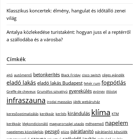
Klasszikus koncertek: élmény, hangulat és időtálló zenei
világ
Antalya közlekedése turistaként: hogyan juss el a reptérről
a szállodába és a városba?
Címkék
betonkerítés
ajtó
autómentő
Black Friday
cisco switch
céges ajándék
eladó lakás
fogpótlás
eladó lakás Budapest
fehér rum
gyerekülés
Greffe de cheveux
Grundfos szivattyú
gyöngy
illóolaj
infraszauna
irodai masszázs
játék webáruház
klíma
kirándulás
keresőoptimalizálás
kerékpár
kerítés
KTM
napelem
kerékpár
légkondicionáló
magyarországi utazás
méhpempő
pezsgő
párátlanító
napelemes közvilágítás
plüss
párátlanító készülék
szauna
szélvédő javítás