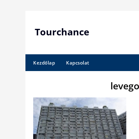
Skip
to
content
Tourchance
Kezdőlap
Kapcsolat
levego