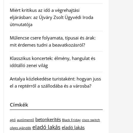
Miért kritikus az idő a végrehajtási
eljárásban: az Újváry Zsolt Ügyvédi Iroda
útmutatója
Műlencse csere folyamata, típusai és árak:
mit érdemes tudni a beavatkozásról?
Klasszikus koncertek: élmény, hangulat és
időtálló zenei világ
Antalya közlekedése turistaként: hogyan juss
el a reptérről a szállodába és a városba?
Címkék
betonkerítés
ajtó
autómentő
Black Friday
cisco switch
eladó lakás
eladó lakás
céges ajándék