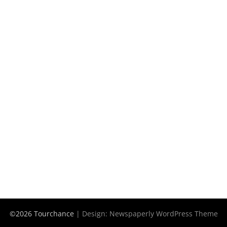
©2026 Tourchance
| Design:
Newspaperly WordPress Theme