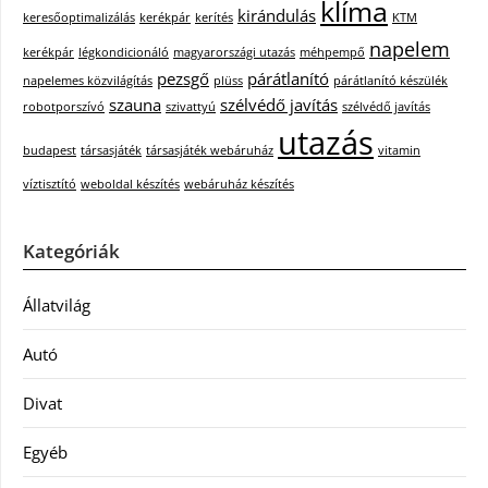
klíma
kirándulás
keresőoptimalizálás
kerékpár
kerítés
KTM
napelem
kerékpár
légkondicionáló
magyarországi utazás
méhpempő
pezsgő
párátlanító
napelemes közvilágítás
plüss
párátlanító készülék
szauna
szélvédő javítás
robotporszívó
szivattyú
szélvédő javítás
utazás
budapest
társasjáték
társasjáték webáruház
vitamin
víztisztító
weboldal készítés
webáruház készítés
Kategóriák
Állatvilág
Autó
Divat
Egyéb