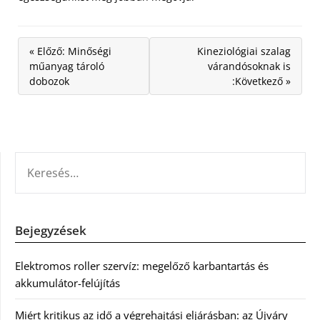
« Előző: Minőségi
Kineziológiai szalag
műanyag tároló
várandósoknak is
dobozok
:Következő »
KERESÉS:
Bejegyzések
Elektromos roller szervíz: megelőző karbantartás és
akkumulátor-felújítás
Miért kritikus az idő a végrehajtási eljárásban: az Újváry