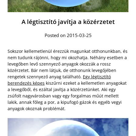
A légtisztító javítja a közérzetet
Posted on 2015-03-25
Sokszor kellemetlenül érezzük magunkat otthonunkban, és
nem tudunk rájönni, hogy mi okozhatja. Néhány esetben a
levegőben levő szennyező anyagok okozzák a rossz
közérzetet. Bár nem látjuk, de otthonunk levegőjében
rengetek szennyező anyag található.
Egy légtisztító
berendezés képes
kiszűrni ezeket a kellemetlen anyagokat
a levegőből, és ezáltal javítja a közérzetünket. Aki egy
zsúfolt nagyvárosban vagy egy forgalmas műút mellett
lakik, annak főleg a por, a kipufogó gázok és egyéb vegyi
anyagok okoznak problémát.