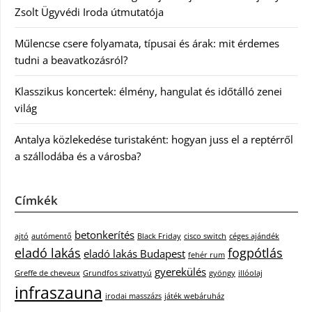
Zsolt Ügyvédi Iroda útmutatója
Műlencse csere folyamata, típusai és árak: mit érdemes
tudni a beavatkozásról?
Klasszikus koncertek: élmény, hangulat és időtálló zenei
világ
Antalya közlekedése turistaként: hogyan juss el a reptérről
a szállodába és a városba?
Címkék
betonkerítés
ajtó
autómentő
Black Friday
cisco switch
céges ajándék
eladó lakás
fogpótlás
eladó lakás Budapest
fehér rum
gyerekülés
Greffe de cheveux
Grundfos szivattyú
gyöngy
illóolaj
infraszauna
irodai masszázs
játék webáruház