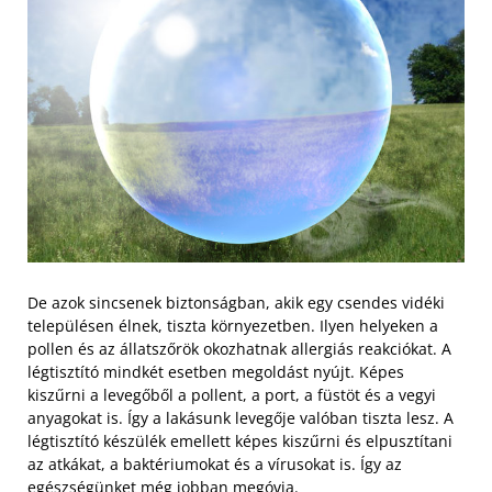
De azok sincsenek biztonságban, akik egy csendes vidéki
településen élnek, tiszta környezetben. Ilyen helyeken a
pollen és az állatszőrök okozhatnak allergiás reakciókat. A
légtisztító mindkét esetben megoldást nyújt. Képes
kiszűrni a levegőből a pollent, a port, a füstöt és a vegyi
anyagokat is. Így a lakásunk levegője valóban tiszta lesz. A
légtisztító készülék emellett képes kiszűrni és elpusztítani
az atkákat, a baktériumokat és a vírusokat is. Így az
egészségünket még jobban megóvja.