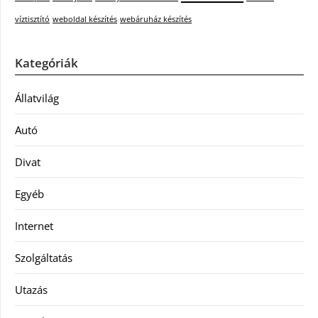
víztisztító
weboldal készítés
webáruház készítés
Kategóriák
Állatvilág
Autó
Divat
Egyéb
Internet
Szolgáltatás
Utazás