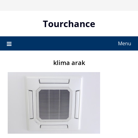
Skip
to
content
Tourchance
Menu
klima arak