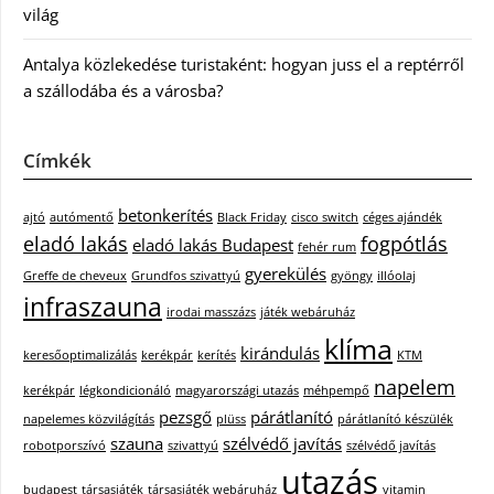
világ
Antalya közlekedése turistaként: hogyan juss el a reptérről
a szállodába és a városba?
Címkék
betonkerítés
ajtó
autómentő
Black Friday
cisco switch
céges ajándék
eladó lakás
fogpótlás
eladó lakás Budapest
fehér rum
gyerekülés
Greffe de cheveux
Grundfos szivattyú
gyöngy
illóolaj
infraszauna
irodai masszázs
játék webáruház
klíma
kirándulás
keresőoptimalizálás
kerékpár
kerítés
KTM
napelem
kerékpár
légkondicionáló
magyarországi utazás
méhpempő
pezsgő
párátlanító
napelemes közvilágítás
plüss
párátlanító készülék
szauna
szélvédő javítás
robotporszívó
szivattyú
szélvédő javítás
utazás
budapest
társasjáték
társasjáték webáruház
vitamin