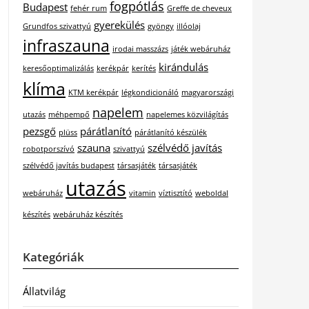
fogpótlás
Budapest
fehér rum
Greffe de cheveux
gyerekülés
Grundfos szivattyú
gyöngy
illóolaj
infraszauna
irodai masszázs
játék webáruház
kirándulás
keresőoptimalizálás
kerékpár
kerítés
klíma
KTM kerékpár
légkondicionáló
magyarországi
napelem
utazás
méhpempő
napelemes közvilágítás
pezsgő
párátlanító
plüss
párátlanító készülék
szauna
szélvédő javítás
robotporszívó
szivattyú
szélvédő javítás budapest
társasjáték
társasjáték
utazás
webáruház
vitamin
víztisztító
weboldal
készítés
webáruház készítés
Kategóriák
Állatvilág