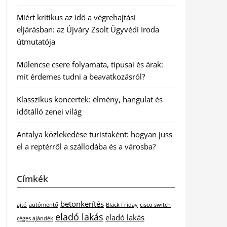
Miért kritikus az idő a végrehajtási
eljárásban: az Újváry Zsolt Ügyvédi Iroda
útmutatója
Műlencse csere folyamata, típusai és árak:
mit érdemes tudni a beavatkozásról?
Klasszikus koncertek: élmény, hangulat és
időtálló zenei világ
Antalya közlekedése turistaként: hogyan juss
el a reptérről a szállodába és a városba?
Címkék
betonkerítés
ajtó
autómentő
Black Friday
cisco switch
eladó lakás
eladó lakás
céges ajándék