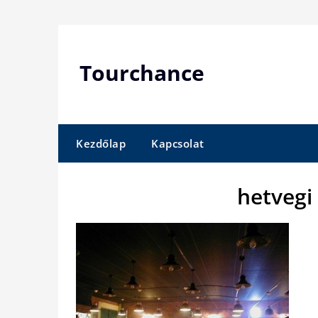
Skip
to
content
Tourchance
Kezdőlap
Kapcsolat
hetvegi