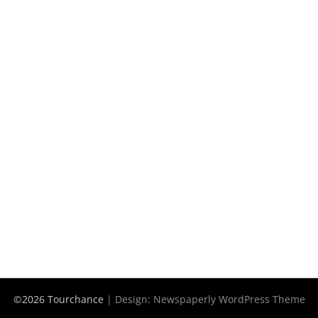
©2026 Tourchance
| Design:
Newspaperly WordPress Theme