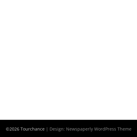
©2026 Tourchance
| Design:
Newspaperly WordPress Theme