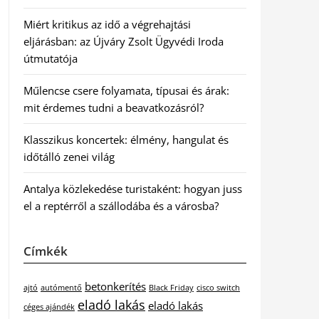
Miért kritikus az idő a végrehajtási
eljárásban: az Újváry Zsolt Ügyvédi Iroda
útmutatója
Műlencse csere folyamata, típusai és árak:
mit érdemes tudni a beavatkozásról?
Klasszikus koncertek: élmény, hangulat és
időtálló zenei világ
Antalya közlekedése turistaként: hogyan juss
el a reptérről a szállodába és a városba?
Címkék
betonkerítés
ajtó
autómentő
Black Friday
cisco switch
eladó lakás
eladó lakás
céges ajándék