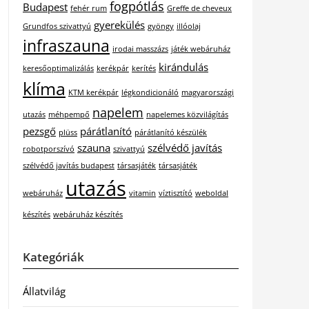
fogpótlás
Budapest
fehér rum
Greffe de cheveux
gyerekülés
Grundfos szivattyú
gyöngy
illóolaj
infraszauna
irodai masszázs
játék webáruház
kirándulás
keresőoptimalizálás
kerékpár
kerítés
klíma
KTM kerékpár
légkondicionáló
magyarországi
napelem
utazás
méhpempő
napelemes közvilágítás
pezsgő
párátlanító
plüss
párátlanító készülék
szauna
szélvédő javítás
robotporszívó
szivattyú
szélvédő javítás budapest
társasjáték
társasjáték
utazás
webáruház
vitamin
víztisztító
weboldal
készítés
webáruház készítés
Kategóriák
Állatvilág