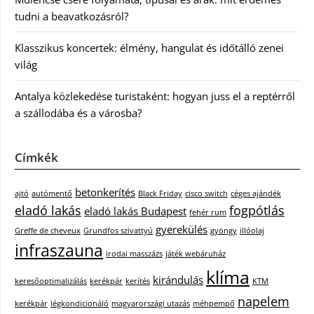
tudni a beavatkozásról?
Klasszikus koncertek: élmény, hangulat és időtálló zenei
világ
Antalya közlekedése turistaként: hogyan juss el a reptérről
a szállodába és a városba?
Címkék
betonkerítés
ajtó
autómentő
Black Friday
cisco switch
céges ajándék
eladó lakás
fogpótlás
eladó lakás Budapest
fehér rum
gyerekülés
Greffe de cheveux
Grundfos szivattyú
gyöngy
illóolaj
infraszauna
irodai masszázs
játék webáruház
klíma
kirándulás
keresőoptimalizálás
kerékpár
kerítés
KTM
napelem
kerékpár
légkondicionáló
magyarországi utazás
méhpempő