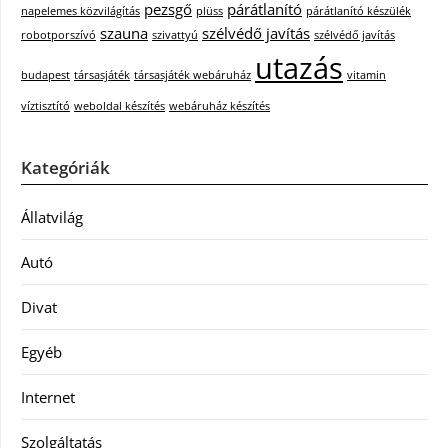
pezsgő
párátlanító
napelemes közvilágítás
plüss
párátlanító készülék
szauna
szélvédő javítás
robotporszívó
szivattyú
szélvédő javítás
utazás
budapest
társasjáték
társasjáték webáruház
vitamin
víztisztító
weboldal készítés
webáruház készítés
Kategóriák
Állatvilág
Autó
Divat
Egyéb
Internet
Szolgáltatás