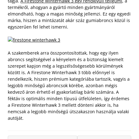
tagja.
A Firestone Winterhawk 3 egy rendkívüli téligumi
, a
termékről, ahogyan a gyártó minden gyártmányáról
elmondható, hogy a magas minőség jellemzi. Ez egy egyedi
márka, hiszen a mintázatát akár száz gumiabroncs közül is
egyszerűen fel lehet ismerni.
A szakemberek arra összpontosítottak, hogy egy ilyen
abroncs segítségével a kényelem és a biztonság kiemelt
szerepet kapjon még a legszélsőségesebb körülmények
között is. A Firestone Winterhawk 3 több előnnyel is
rendelkezik, hiszen prémium kategóriába tartozik, vagyis a
legjobb minőségű abroncsok körébe, azonban mégis
kedvező áron érhető el gyakorlatilag bárki számára. A
féktáv is optimális minden típusú útfelületen, így érdemes
a Firestone Winterhawk 3 mellett dönteni akkor is, ha
nemcsak a legjobb minőségű útszakaszon használja valaki
autóját.