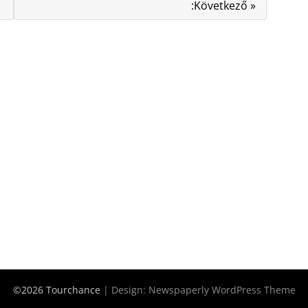
:Következő »
©2026 Tourchance
| Design:
Newspaperly WordPress Theme