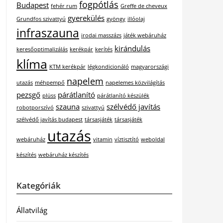
fogpótlás
Budapest
fehér rum
Greffe de cheveux
gyerekülés
Grundfos szivattyú
gyöngy
illóolaj
infraszauna
irodai masszázs
játék webáruház
kirándulás
keresőoptimalizálás
kerékpár
kerítés
klíma
KTM kerékpár
légkondicionáló
magyarországi
napelem
utazás
méhpempő
napelemes közvilágítás
pezsgő
párátlanító
plüss
párátlanító készülék
szauna
szélvédő javítás
robotporszívó
szivattyú
szélvédő javítás budapest
társasjáték
társasjáték
utazás
webáruház
vitamin
víztisztító
weboldal
készítés
webáruház készítés
Kategóriák
Állatvilág