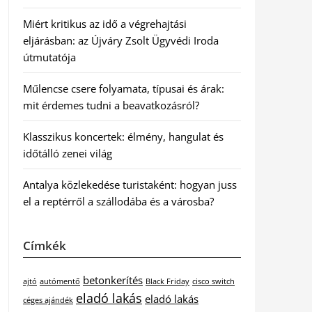
Miért kritikus az idő a végrehajtási
eljárásban: az Újváry Zsolt Ügyvédi Iroda
útmutatója
Műlencse csere folyamata, típusai és árak:
mit érdemes tudni a beavatkozásról?
Klasszikus koncertek: élmény, hangulat és
időtálló zenei világ
Antalya közlekedése turistaként: hogyan juss
el a reptérről a szállodába és a városba?
Címkék
betonkerítés
ajtó
autómentő
Black Friday
cisco switch
eladó lakás
eladó lakás
céges ajándék