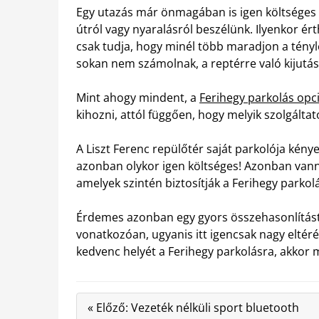
Egy utazás már önmagában is igen költséges 
útról vagy nyaralásról beszélünk. Ilyenkor é
csak tudja, hogy minél több maradjon a tényl
sokan nem számolnak, a reptérre való kijutás 
Mint ahogy mindent, a
Ferihegy parkolás opci
kihozni, attól függően, hogy melyik szolgáltató
A Liszt Ferenc repülőtér saját parkolója kén
azonban olykor igen költséges! Azonban vanna
amelyek szintén biztosítják a Ferihegy parkol
Érdemes azonban egy gyors összehasonlítást v
vonatkozóan, ugyanis itt igencsak nagy eltér
kedvenc helyét a Ferihegy parkolásra, akkor m
« Előző: Vezeték nélküli sport bluetooth