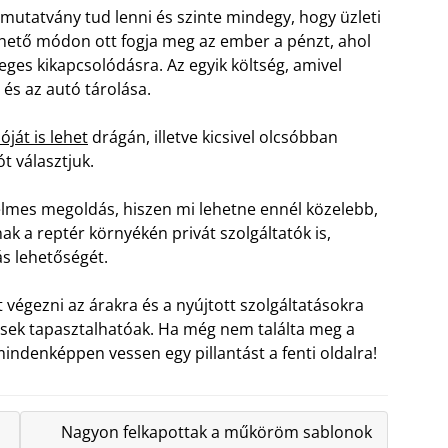
mutatvány tud lenni és szinte mindegy, hogy üzleti
rthető módon ott fogja meg az ember a pénzt, ahol
eges kikapcsolódásra. Az egyik költség, amivel
és az autó tárolása.
óját is lehet
drágán, illetve kicsivel olcsóbban
t választjuk.
yelmes megoldás, hiszen mi lehetne ennél közelebb,
k a reptér környékén privát szolgáltatók is,
ás lehetőségét.
égezni az árakra és a nyújtott szolgáltatásokra
ések tapasztalhatóak. Ha még nem találta meg a
indenképpen vessen egy pillantást a fenti oldalra!
Nagyon felkapottak a műköröm sablonok