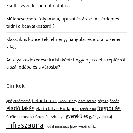
Zsolt Ügyvédi Iroda útmutatója
Műlencse csere folyamata, típusai és árak: mit érdemes
tudni a beavatkozásról?
Klasszikus koncertek: élmény, hangulat és időtálló zenei
világ
Antalya közlekedése turistaként: hogyan juss el a reptérről
a szállodába és a városba?
Címkék
betonkerítés
ajtó
autómentő
Black Friday
cisco switch
céges ajándék
eladó lakás
fogpótlás
eladó lakás Budapest
fehér rum
gyerekülés
Greffe de cheveux
Grundfos szivattyú
gyöngy
illóolaj
infraszauna
irodai masszázs
játék webáruház