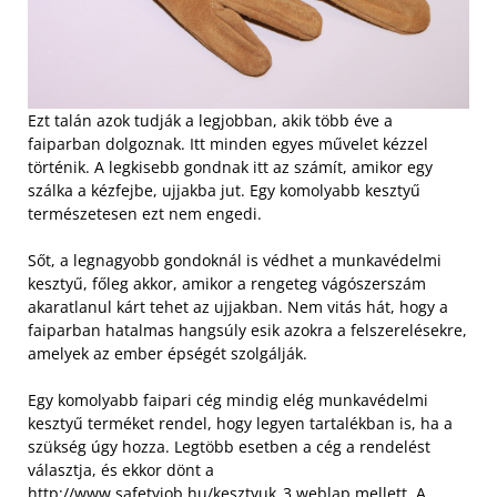
Ezt talán azok tudják a legjobban, akik több éve a
faiparban dolgoznak. Itt minden egyes művelet kézzel
történik. A legkisebb gondnak itt az számít, amikor egy
szálka a kézfejbe, ujjakba jut. Egy komolyabb kesztyű
természetesen ezt nem engedi.
Sőt, a legnagyobb gondoknál is védhet a munkavédelmi
kesztyű, főleg akkor, amikor a rengeteg vágószerszám
akaratlanul kárt tehet az ujjakban. Nem vitás hát, hogy a
faiparban hatalmas hangsúly esik azokra a felszerelésekre,
amelyek az ember épségét szolgálják.
Egy komolyabb faipari cég mindig elég munkavédelmi
kesztyű terméket rendel, hogy legyen tartalékban is, ha a
szükség úgy hozza. Legtöbb esetben a cég a rendelést
választja, és ekkor dönt a
http://www.safetyjob.hu/kesztyuk_3 weblap mellett. A