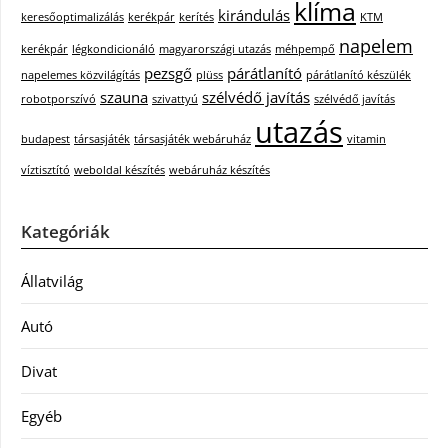
klíma
kirándulás
keresőoptimalizálás
kerékpár
kerítés
KTM
napelem
kerékpár
légkondicionáló
magyarországi utazás
méhpempő
pezsgő
párátlanító
napelemes közvilágítás
plüss
párátlanító készülék
szauna
szélvédő javítás
robotporszívó
szivattyú
szélvédő javítás
utazás
budapest
társasjáték
társasjáték webáruház
vitamin
víztisztító
weboldal készítés
webáruház készítés
Kategóriák
Állatvilág
Autó
Divat
Egyéb