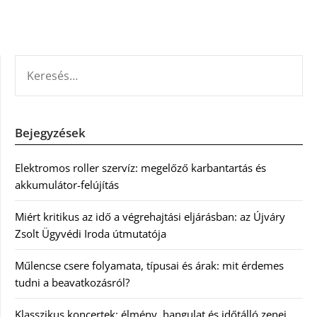
KERESÉS:
Bejegyzések
Elektromos roller szervíz: megelőző karbantartás és
akkumulátor-felújítás
Miért kritikus az idő a végrehajtási eljárásban: az Újváry
Zsolt Ügyvédi Iroda útmutatója
Műlencse csere folyamata, típusai és árak: mit érdemes
tudni a beavatkozásról?
Klasszikus koncertek: élmény, hangulat és időtálló zenei