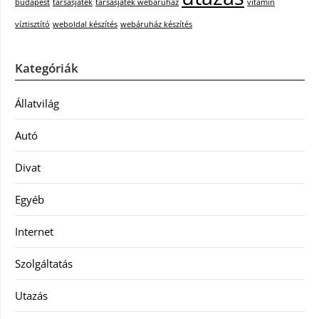
budapest
társasjáték
társasjáték webáruház
vitamin
víztisztító
weboldal készítés
webáruház készítés
Kategóriák
Állatvilág
Autó
Divat
Egyéb
Internet
Szolgáltatás
Utazás