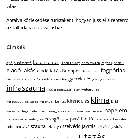
világ
Antalya közlekedése turistaként: hogyan juss el a reptérről
a szállodába és a városba?
Címkék
betonkerítés
ajtó
autómentő
Black Friday
cisco switch
céges ajándék
eladó lakás
fogpótlás
eladó lakás Budapest
fehér rum
gyerekülés
Greffe de cheveux
Grundfos szivattyú
gyöngy
illóolaj
infraszauna
irodai masszázs
játék webáruház
klíma
kirándulás
keresőoptimalizálás
kerékpár
kerítés
KTM
napelem
kerékpár
légkondicionáló
magyarországi utazás
méhpempő
pezsgő
párátlanító
napelemes közvilágítás
plüss
párátlanító készülék
szauna
szélvédő javítás
robotporszívó
szivattyú
szélvédő javítás
utazás