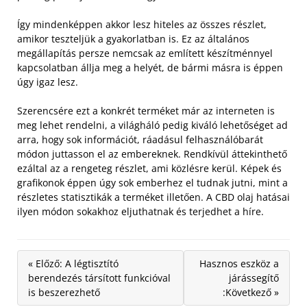
Így mindenképpen akkor lesz hiteles az összes részlet,
amikor teszteljük a gyakorlatban is. Ez az általános
megállapítás persze nemcsak az említett készítménnyel
kapcsolatban állja meg a helyét, de bármi másra is éppen
úgy igaz lesz.
Szerencsére ezt a konkrét terméket már az interneten is
meg lehet rendelni, a világháló pedig kiváló lehetőséget ad
arra, hogy sok információt, ráadásul felhasználóbarát
módon juttasson el az embereknek. Rendkívül áttekinthető
ezáltal az a rengeteg részlet, ami közlésre kerül. Képek és
grafikonok éppen úgy sok emberhez el tudnak jutni, mint a
részletes statisztikák a terméket illetően. A CBD olaj hatásai
ilyen módon sokakhoz eljuthatnak és terjedhet a híre.
« Előző: A légtisztító
Hasznos eszköz a
berendezés társított funkcióval
járássegítő
is beszerezhető
:Következő »