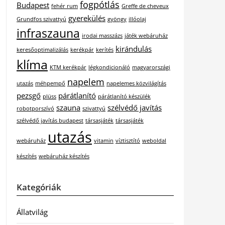
fogpótlás
Budapest
fehér rum
Greffe de cheveux
gyerekülés
Grundfos szivattyú
gyöngy
illóolaj
infraszauna
irodai masszázs
játék webáruház
kirándulás
keresőoptimalizálás
kerékpár
kerítés
klíma
KTM kerékpár
légkondicionáló
magyarországi
napelem
utazás
méhpempő
napelemes közvilágítás
pezsgő
párátlanító
plüss
párátlanító készülék
szauna
szélvédő javítás
robotporszívó
szivattyú
szélvédő javítás budapest
társasjáték
társasjáték
utazás
webáruház
vitamin
víztisztító
weboldal
készítés
webáruház készítés
Kategóriák
Állatvilág