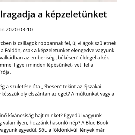
elragadja a képzeletünket
on 2020-03-10
cben is csillagok robbannak fel, új világok születnek
t a Földön, csak a képzeletünket elengedve vagyunk
avalkádban az emberiség „békésen” éldegél a kék
mmel figyeli minden lépésünket- veti fel a
írója.
ég a születése óta „éhesen” tekint az éjszakai
fürkésszük oly elszántan az eget? A múltunkat vagy a
űnő kíváncsiság hajt minket? Egyedül vagyunk
 valamilyen, hozzánk hasonló nép? A Blue Book
agyunk egyedül. Sőt, a földönkívüli lények már