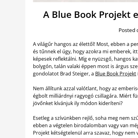
A Blue Book Projekt 
Posted 
A világűr hangos az élettől! Most, ebben a per
és tűnnek el úgy, hogy azokra mi emberek, it
képesek reflektálni. Míg e nyüzsgő, hangos k
bolygón, talán valaki éppen most is árgus sze
gondolatot Brad Steiger, a
Blue Book Projekt
Nem állítunk azzal valótlant, hogy az emberis
égbolt milliárdnyi ragyogó csillagára. Miért 
jövőnket kívánjuk ily módon kideríteni?
Esetleg a szívünkben rejlő, soha meg nem sz
ebben a végtelen birodalomban vagy van még
Projekt kétségtelenül arra szavaz, hogy nem v