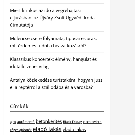
Miért kritikus az idő a végrehajtási
eljárásban: az Újváry Zsolt Ügyvédi Iroda
útmutatója
Műlencse csere folyamata, típusai és árak:
mit érdemes tudni a beavatkozásról?
Klasszikus koncertek: élmény, hangulat és
időtálló zenei világ
Antalya közlekedése turistaként: hogyan juss
el a reptérről a szállodába és a városba?
Címkék
betonkerítés
ajtó
autómentő
Black Friday
cisco switch
eladó lakás
eladó lakás
céges ajándék