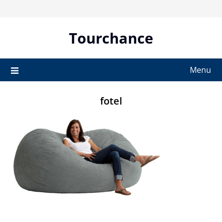
Skip
to
content
Tourchance
Menu
fotel