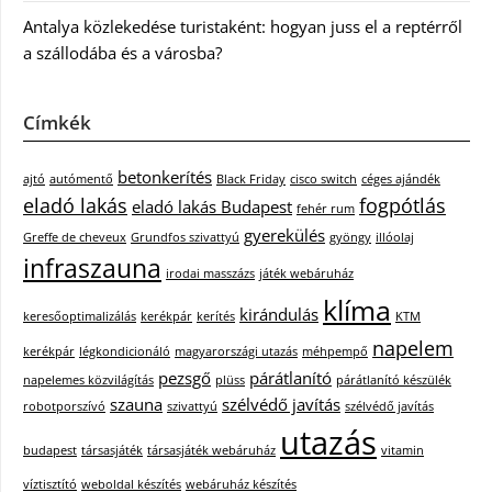
Antalya közlekedése turistaként: hogyan juss el a reptérről
a szállodába és a városba?
Címkék
betonkerítés
ajtó
autómentő
Black Friday
cisco switch
céges ajándék
eladó lakás
fogpótlás
eladó lakás Budapest
fehér rum
gyerekülés
Greffe de cheveux
Grundfos szivattyú
gyöngy
illóolaj
infraszauna
irodai masszázs
játék webáruház
klíma
kirándulás
keresőoptimalizálás
kerékpár
kerítés
KTM
napelem
kerékpár
légkondicionáló
magyarországi utazás
méhpempő
pezsgő
párátlanító
napelemes közvilágítás
plüss
párátlanító készülék
szauna
szélvédő javítás
robotporszívó
szivattyú
szélvédő javítás
utazás
budapest
társasjáték
társasjáték webáruház
vitamin
víztisztító
weboldal készítés
webáruház készítés