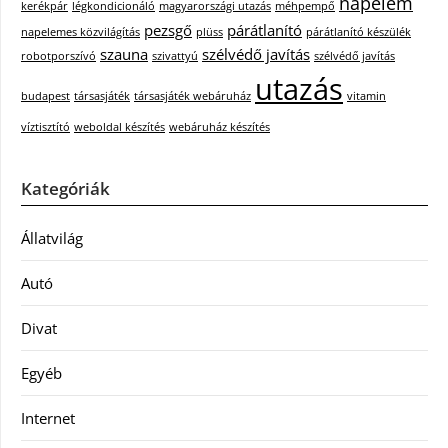
napelem
kerékpár
légkondicionáló
magyarországi utazás
méhpempő
pezsgő
párátlanító
napelemes közvilágítás
plüss
párátlanító készülék
szauna
szélvédő javítás
robotporszívó
szivattyú
szélvédő javítás
utazás
budapest
társasjáték
társasjáték webáruház
vitamin
víztisztító
weboldal készítés
webáruház készítés
Kategóriák
Állatvilág
Autó
Divat
Egyéb
Internet