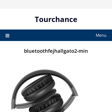
Skip
to
content
Tourchance
Menu
bluetoothfejhallgato2-min