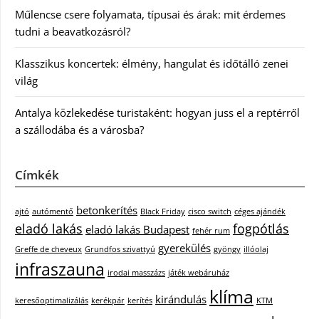
Műlencse csere folyamata, típusai és árak: mit érdemes
tudni a beavatkozásról?
Klasszikus koncertek: élmény, hangulat és időtálló zenei
világ
Antalya közlekedése turistaként: hogyan juss el a reptérről
a szállodába és a városba?
Címkék
betonkerítés
ajtó
autómentő
Black Friday
cisco switch
céges ajándék
eladó lakás
fogpótlás
eladó lakás Budapest
fehér rum
gyerekülés
Greffe de cheveux
Grundfos szivattyú
gyöngy
illóolaj
infraszauna
irodai masszázs
játék webáruház
klíma
kirándulás
keresőoptimalizálás
kerékpár
kerítés
KTM