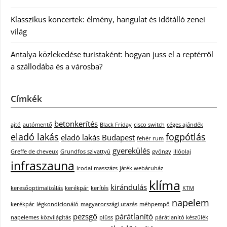
Klasszikus koncertek: élmény, hangulat és időtálló zenei
világ
Antalya közlekedése turistaként: hogyan juss el a reptérről
a szállodába és a városba?
Címkék
betonkerítés
ajtó
autómentő
Black Friday
cisco switch
céges ajándék
eladó lakás
fogpótlás
eladó lakás Budapest
fehér rum
gyerekülés
Greffe de cheveux
Grundfos szivattyú
gyöngy
illóolaj
infraszauna
irodai masszázs
játék webáruház
klíma
kirándulás
keresőoptimalizálás
kerékpár
kerítés
KTM
napelem
kerékpár
légkondicionáló
magyarországi utazás
méhpempő
pezsgő
párátlanító
napelemes közvilágítás
plüss
párátlanító készülék