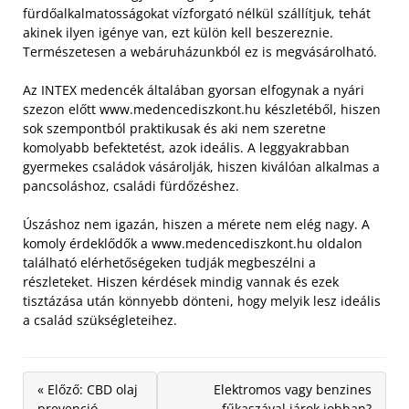
fürdőalkalmatosságokat vízforgató nélkül szállítjuk, tehát
akinek ilyen igénye van, ezt külön kell beszereznie.
Természetesen a webáruházunkból ez is megvásárolható.
Az INTEX medencék általában gyorsan elfogynak a nyári
szezon előtt www.medencediszkont.hu készletéből, hiszen
sok szempontból praktikusak és aki nem szeretne
komolyabb befektetést, azok ideális. A leggyakrabban
gyermekes családok vásárolják, hiszen kiválóan alkalmas a
pancsoláshoz, családi fürdőzéshez.
Úszáshoz nem igazán, hiszen a mérete nem elég nagy. A
komoly érdeklődők a www.medencediszkont.hu oldalon
található elérhetőségeken tudják megbeszélni a
részleteket. Hiszen kérdések mindig vannak és ezek
tisztázása után könnyebb dönteni, hogy melyik lesz ideális
a család szükségleteihez.
« Előző: CBD olaj
Elektromos vagy benzines
prevenció
fűkaszával járok jobban?