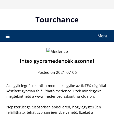
Skip
to
content
Tourchance
Menu
Intex gyorsmedencék azonnal
Posted on 2021-07-06
Az egyik legnépszerűbb modellek egyike az INTEX cég által
készített gyorsan felállítható medence. Ezek mindegyike
megtekinthető a
www.medencediszkont.hu
oldalon.
Népszerűsége elsősorban abból ered, hogy egyszerűen
felállítható, tehát gyorsan igénybe vehető. Ezeket a