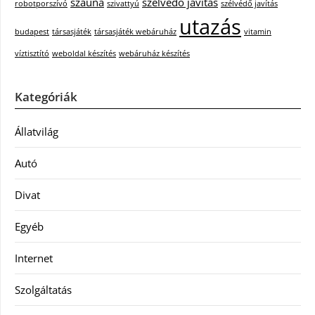
szauna
szélvédő javítás
robotporszívó
szivattyú
szélvédő javítás
utazás
budapest
társasjáték
társasjáték webáruház
vitamin
víztisztító
weboldal készítés
webáruház készítés
Kategóriák
Állatvilág
Autó
Divat
Egyéb
Internet
Szolgáltatás