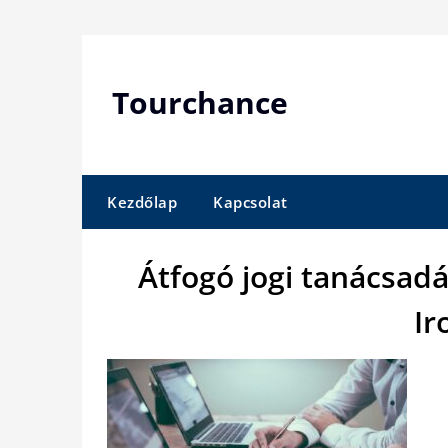
Skip
to
content
Tourchance
Kezdőlap
Kapcsolat
Átfogó jogi tanácsadá
Ir