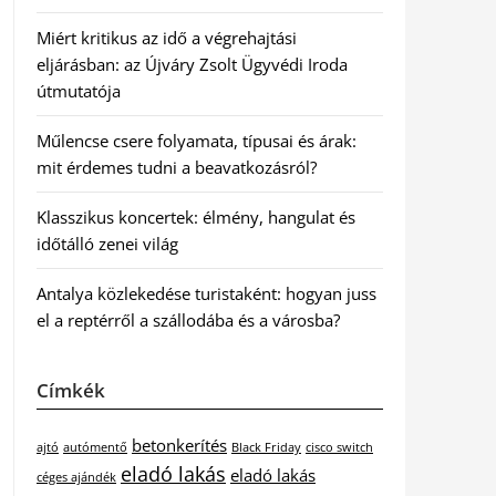
Miért kritikus az idő a végrehajtási
eljárásban: az Újváry Zsolt Ügyvédi Iroda
útmutatója
Műlencse csere folyamata, típusai és árak:
mit érdemes tudni a beavatkozásról?
Klasszikus koncertek: élmény, hangulat és
időtálló zenei világ
Antalya közlekedése turistaként: hogyan juss
el a reptérről a szállodába és a városba?
Címkék
betonkerítés
ajtó
autómentő
Black Friday
cisco switch
eladó lakás
eladó lakás
céges ajándék