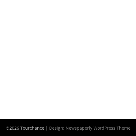
©2026 Tourchance
| Design:
Newspaperly WordPress Theme