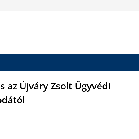
s az Újváry Zsolt Ügyvédi
odától