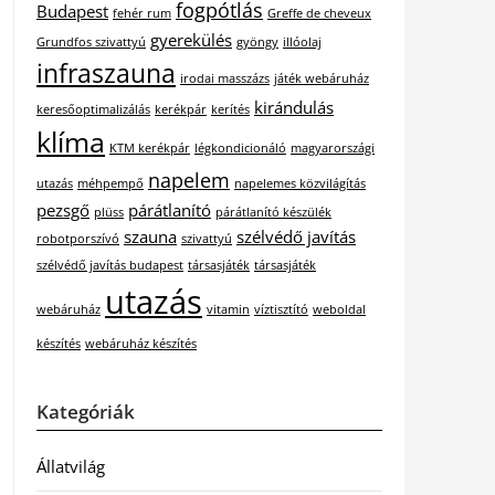
fogpótlás
Budapest
fehér rum
Greffe de cheveux
gyerekülés
Grundfos szivattyú
gyöngy
illóolaj
infraszauna
irodai masszázs
játék webáruház
kirándulás
keresőoptimalizálás
kerékpár
kerítés
klíma
KTM kerékpár
légkondicionáló
magyarországi
napelem
utazás
méhpempő
napelemes közvilágítás
pezsgő
párátlanító
plüss
párátlanító készülék
szauna
szélvédő javítás
robotporszívó
szivattyú
szélvédő javítás budapest
társasjáték
társasjáték
utazás
webáruház
vitamin
víztisztító
weboldal
készítés
webáruház készítés
Kategóriák
Állatvilág