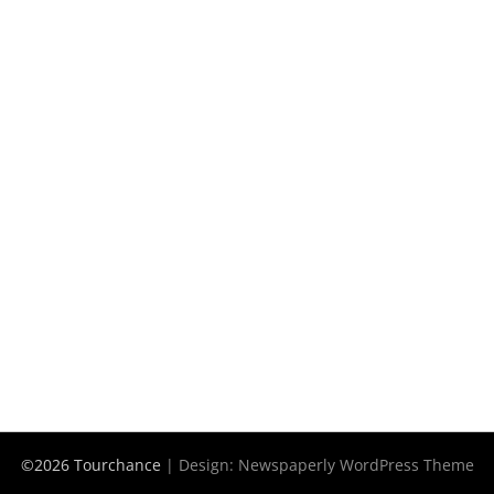
©2026 Tourchance
| Design:
Newspaperly WordPress Theme