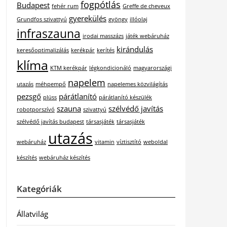
fogpótlás
Budapest
fehér rum
Greffe de cheveux
gyerekülés
Grundfos szivattyú
gyöngy
illóolaj
infraszauna
irodai masszázs
játék webáruház
kirándulás
keresőoptimalizálás
kerékpár
kerítés
klíma
KTM kerékpár
légkondicionáló
magyarországi
napelem
utazás
méhpempő
napelemes közvilágítás
pezsgő
párátlanító
plüss
párátlanító készülék
szauna
szélvédő javítás
robotporszívó
szivattyú
szélvédő javítás budapest
társasjáték
társasjáték
utazás
webáruház
vitamin
víztisztító
weboldal
készítés
webáruház készítés
Kategóriák
Állatvilág