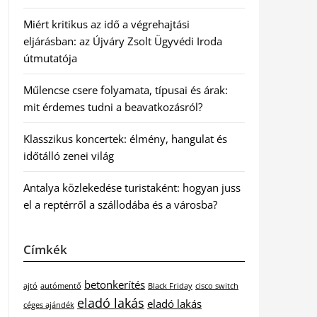
Miért kritikus az idő a végrehajtási
eljárásban: az Újváry Zsolt Ügyvédi Iroda
útmutatója
Műlencse csere folyamata, típusai és árak:
mit érdemes tudni a beavatkozásról?
Klasszikus koncertek: élmény, hangulat és
időtálló zenei világ
Antalya közlekedése turistaként: hogyan juss
el a reptérről a szállodába és a városba?
Címkék
betonkerítés
ajtó
autómentő
Black Friday
cisco switch
eladó lakás
eladó lakás
céges ajándék