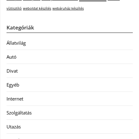
víztisztító
weboldal készítés
webáruház készítés
Kategóriák
Állatvilág
Autó
Divat
Egyéb
Internet
Szolgáltatás
Utazás