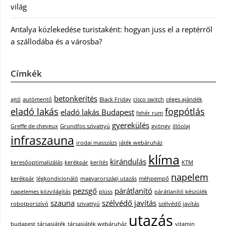
világ
Antalya közlekedése turistaként: hogyan juss el a reptérről
a szállodába és a városba?
Címkék
betonkerítés
ajtó
autómentő
Black Friday
cisco switch
céges ajándék
eladó lakás
fogpótlás
eladó lakás Budapest
fehér rum
gyerekülés
Greffe de cheveux
Grundfos szivattyú
gyöngy
illóolaj
infraszauna
irodai masszázs
játék webáruház
klíma
kirándulás
keresőoptimalizálás
kerékpár
kerítés
KTM
napelem
kerékpár
légkondicionáló
magyarországi utazás
méhpempő
pezsgő
párátlanító
napelemes közvilágítás
plüss
párátlanító készülék
szauna
szélvédő javítás
robotporszívó
szivattyú
szélvédő javítás
utazás
budapest
társasjáték
társasjáték webáruház
vitamin